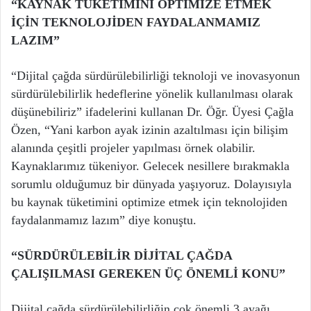
“KAYNAK TÜKETİMİNİ OPTİMİZE ETMEK
İÇİN TEKNOLOJİDEN FAYDALANMAMIZ
LAZIM”
“Dijital çağda sürdürülebilirliği teknoloji ve inovasyonun
sürdürülebilirlik hedeflerine yönelik kullanılması olarak
düşünebiliriz” ifadelerini kullanan Dr. Öğr. Üyesi Çağla
Özen, “Yani karbon ayak izinin azaltılması için bilişim
alanında çeşitli projeler yapılması örnek olabilir.
Kaynaklarımız tükeniyor. Gelecek nesillere bırakmakla
sorumlu olduğumuz bir dünyada yaşıyoruz. Dolayısıyla
bu kaynak tüketimini optimize etmek için teknolojiden
faydalanmamız lazım” diye konuştu.
“SÜRDÜRÜLEBİLİR DİJİTAL ÇAĞDA
ÇALIŞILMASI GEREKEN ÜÇ ÖNEMLİ KONU”
Dijital çağda sürdürülebilirliğin çok önemli 3 ayağı