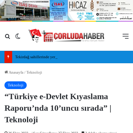
Arama yap ...
Dış görünümü değiştir
M
Tekirdağ sahillerinde yeni nesil insansız cankurtaran araçları görevde
Anasayfa
/
Teknoloji
Teknoloji
“Türkiye e-Devlet Kıyaslama
Raporu’nda 10’uncu sırada” |
Teknoloji