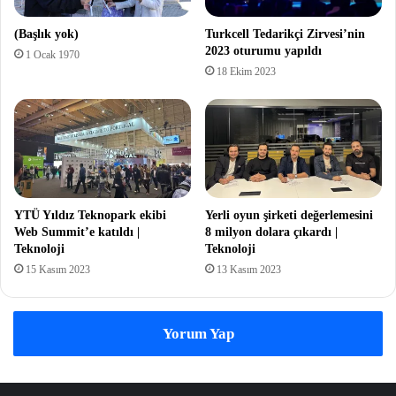
(Başlık yok)
Turkcell Tedarikçi Zirvesi’nin
2023 oturumu yapıldı
1 Ocak 1970
18 Ekim 2023
YTÜ Yıldız Teknopark ekibi
Yerli oyun şirketi değerlemesini
Web Summit’e katıldı |
8 milyon dolara çıkardı |
Teknoloji
Teknoloji
15 Kasım 2023
13 Kasım 2023
Yorum Yap