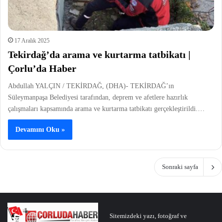
17 Aralık 2025
Tekirdağ’da arama ve kurtarma tatbikatı |
Çorlu’da Haber
Abdullah YALÇIN / TEKİRDAĞ, (DHA)- TEKİRDAĞ’ın
Süleymanpaşa Belediyesi tarafından, deprem ve afetlere hazırlık
çalışmaları kapsamında arama ve kurtarma tatbikatı gerçekleştirildi.…
Devamını Oku »
Sonraki sayfa
Sitemizdeki yazı, fotoğraf ve