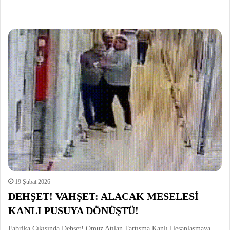
19 Şubat 2026
DEHŞET! VAHŞET: ALACAK MESELESİ
KANLI PUSUYA DÖNÜŞTÜ!
Fabrika Çıkışında Dehşet! Omuz Atılan Tartışma Kanlı Hesaplaşmaya