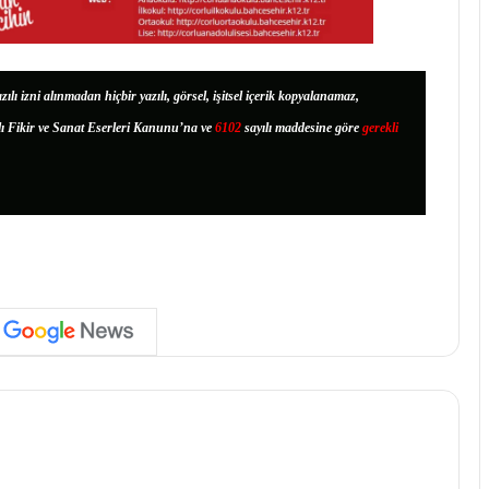
zılı izni alınmadan hiçbir yazılı, görsel, işitsel içerik kopyalanamaz,
lı Fikir ve Sanat Eserleri Kanunu’na ve
6102
sayılı maddesine göre
gerekli