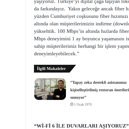
yaşıyoruz. Türkiye’yi dijital çağa taşıyan lo
da farkındayız. Yakın geleceğe ancak fiber hı
yüzden Cumhuriyet coşkusunu fiber hızımızı 
altında olan müşterilerimizin indirme (down
yükselttik. 100 Mbps’in altında hızlarda fib
Mbps deneyimini 1 ay boyunca yaşamasını i
sahip müşterilerimiz herhangi bir işlem yap
deneyimleyebilecek.”
İlgili Makaleler
“Yapay zeka destekli asistanımız
kişiselleştirilmiş restoran önerileri
sunuyor”
1 Ocak 1970
“Wİ-Fİ 6 İLE DUVARLARI AŞIYORUZ”