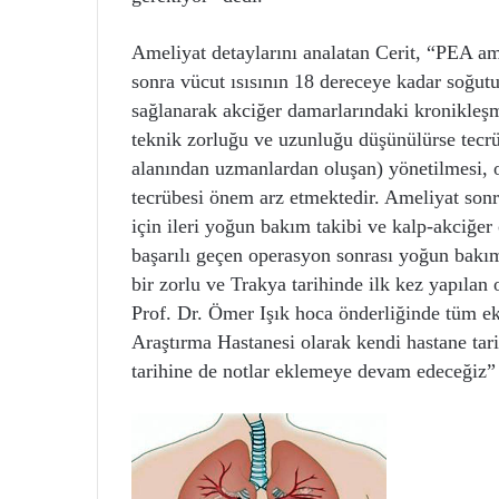
Ameliyat detaylarını analatan Cerit, “PEA am
sonra vücut ısısının 18 dereceye kadar soğut
sağlanarak akciğer damarlarındaki kronikleşmi
teknik zorluğu ve uzunluğu düşünülürse tecrü
alanından uzmanlardan oluşan) yönetilmesi, o
tecrübesi önem arz etmektedir. Ameliyat sonra
için ileri yoğun bakım takibi ve kalp-akciğer 
başarılı geçen operasyon sonrası yoğun bakı
bir zorlu ve Trakya tarihinde ilk kez yapılan
Prof. Dr. Ömer Işık hoca önderliğinde tüm ek
Araştırma Hastanesi olarak kendi hastane tar
tarihine de notlar eklemeye devam edeceğiz