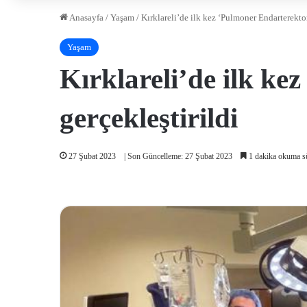
Anasayfa
/
Yaşam
/
Kırklareli’de ilk kez ‘Pulmoner Endarterektom
Yaşam
Kırklareli’de ilk ke
gerçekleştirildi
27 Şubat 2023
| Son Güncelleme: 27 Şubat 2023
1 dakika okuma s