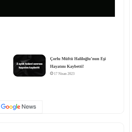
Çorlu Müftü Haliloğlu’nun Eşi
Hayatını Kaybetti!
17 Nisan 2023