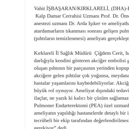
Vahit İŞBAŞARAN/KIRKLARELİ, (DHA)-KIR
Kalp Damar Cerrahisi Uzmanı Prof. Dr. Ömer
anestezi uzmanı Dr. Arda Işıker ve ameliyatha
atardamarların tıkanması sonrası gelişen pul
(pıhtıların temizlenmesi) ameliyatı gerçekleşti
Kırklareli İl Sağlık Müdürü Çiğdem Cerit, hast
darlığıyla kendini gösteren akciğer embolisi 
oluşan pıhtının bir parçasının yerinden kopu
akciğere gelen pıhtılar çok yoğunsa, meydana
hastalar yaşamlarını kaybedebiliyorlar. Akciğ
büyük rol oynuyor. Ameliyat dışındaki tedavi
ilaçlar, ne yazık ki kalıcı bir çözüm sağlama
Pulmoner Endarterektomi (PEA) özel uzmanlaş
ameliyatın yapıldığı hastanelerde detaylı bir 
tecrübeli bir ekip tarafından değerlendirilme
gerekiyor” dedi.