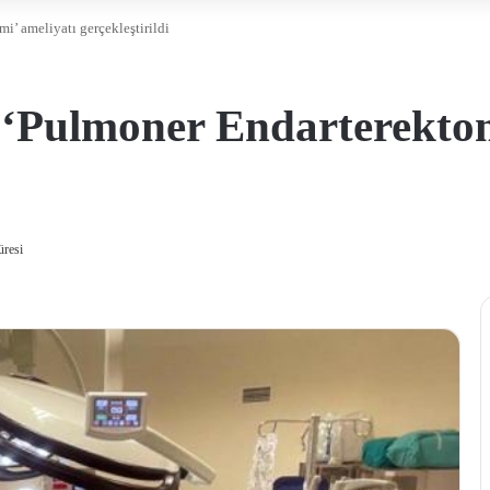
i’ ameliyatı gerçekleştirildi
z ‘Pulmoner Endarterektom
üresi