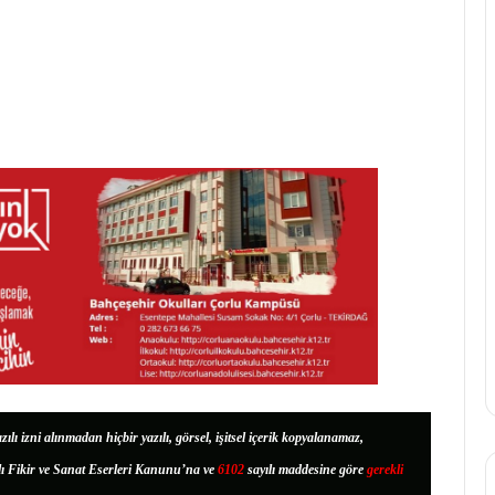
zılı izni alınmadan hiçbir yazılı, görsel, işitsel içerik kopyalanamaz,
lı Fikir ve Sanat Eserleri Kanunu’na ve
6102
sayılı maddesine göre
gerekli