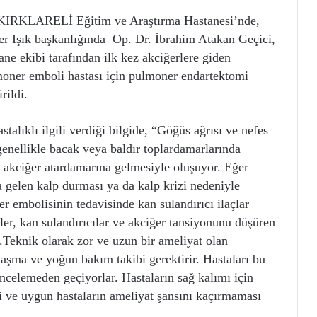
KLARELİ Eğitim ve Araştırma Hastanesi’nde,
 Işık başkanlığında Op. Dr. İbrahim Atakan Geçici,
ne ekibi tarafından ilk kez akciğerlere giden
moner emboli hastası için pulmoner endartektomi
rildi.
alıklı ilgili verdiği bilgide, “Göğüs ağrısı ve nefes
genellikle bacak veya baldır toplardamarlarında
p akciğer atardamarına gelmesiyle oluşuyor. Eğer
 gelen kalp durması ya da kalp krizi nedeniyle
er embolisinin tedavisinde kan sulandırıcı ilaçlar
ler, kan sulandırıcılar ve akciğer tansiyonunu düşüren
z.Teknik olarak zor ve uzun bir ameliyat olan
ma ve yoğun bakım takibi gerektirir. Hastaları bu
incelemeden geçiyorlar. Hastaların sağ kalımı için
si ve uygun hastaların ameliyat şansını kaçırmaması