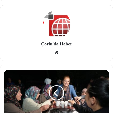
Çorlu'da Haber
We
b
site
si