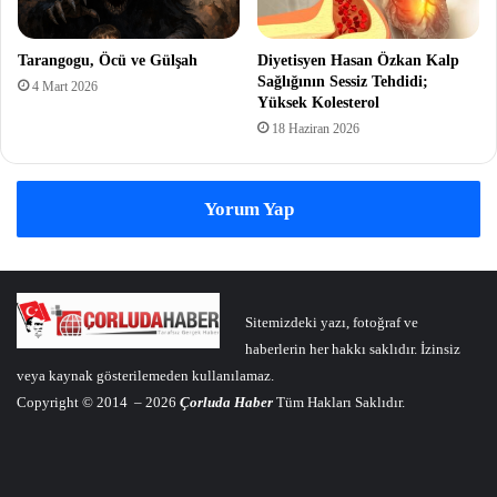
Tarangogu, Öcü ve Gülşah
Diyetisyen Hasan Özkan Kalp
Sağlığının Sessiz Tehdidi;
4 Mart 2026
Yüksek Kolesterol
18 Haziran 2026
Yorum Yap
Sitemizdeki yazı, fotoğraf ve
haberlerin her hakkı saklıdır. İzinsiz
veya kaynak gösterilemeden kullanılamaz.
Copyright © 2014 – 2026
Çorluda Haber
Tüm Hakları Saklıdır.