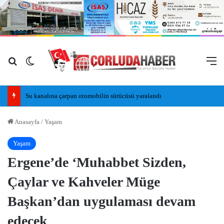
Arama yap ...
Dış görünümü değiştir
M
Su kanalına çarpan otomobilin sürücüsü yaralandı
Anasayfa
/
Yaşam
Yaşam
Ergene’de ‘Muhabbet Sizden,
Çaylar ve Kahveler Müge
Başkan’dan uygulaması devam
edecek