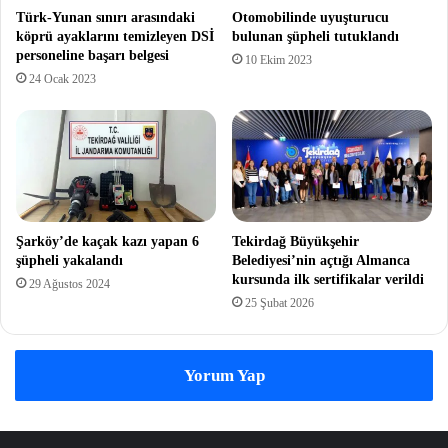
Türk-Yunan sınırı arasındaki
Otomobilinde uyuşturucu
köprü ayaklarını temizleyen DSİ
bulunan şüpheli tutuklandı
personeline başarı belgesi
10 Ekim 2023
24 Ocak 2023
Şarköy’de kaçak kazı yapan 6
Tekirdağ Büyükşehir
şüpheli yakalandı
Belediyesi’nin açtığı Almanca
kursunda ilk sertifikalar verildi
29 Ağustos 2024
25 Şubat 2026
Yorum Yap