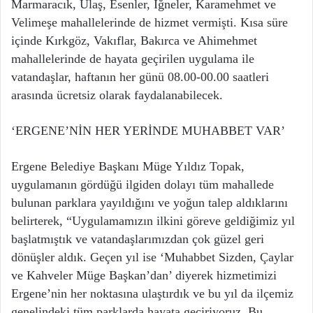
Marmaracık, Ulaş, Esenler, İğneler, Karamehmet ve
Velimeşe mahallelerinde de hizmet vermişti. Kısa süre
içinde Kırkgöz, Vakıflar, Bakırca ve Ahimehmet
mahallelerinde de hayata geçirilen uygulama ile
vatandaşlar, haftanın her günü 08.00-00.00 saatleri
arasında ücretsiz olarak faydalanabilecek.
‘ERGENE’NİN HER YERİNDE MUHABBET VAR’
Ergene Belediye Başkanı Müge Yıldız Topak,
uygulamanın gördüğü ilgiden dolayı tüm mahallede
bulunan parklara yayıldığını ve yoğun talep aldıklarını
belirterek, “Uygulamamızın ilkini göreve geldiğimiz yıl
başlatmıştık ve vatandaşlarımızdan çok güzel geri
dönüşler aldık. Geçen yıl ise ‘Muhabbet Sizden, Çaylar
ve Kahveler Müge Başkan’dan’ diyerek hizmetimizi
Ergene’nin her noktasına ulaştırdık ve bu yıl da ilçemiz
genelindeki tüm parklarda hayata geçiriyoruz. Bu