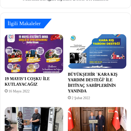
İlgili Makaleler
BÜYÜKŞEHİR `KARA KIŞ
19 MAYIS’I COŞKU İLE
YARDIM DESTEĞİ’ İLE
KUTLAYACAĞIZ
İHTİYAÇ SAHİPLERİNİN
YANINDA
16 Mayıs 2022
2 Şubat 2022