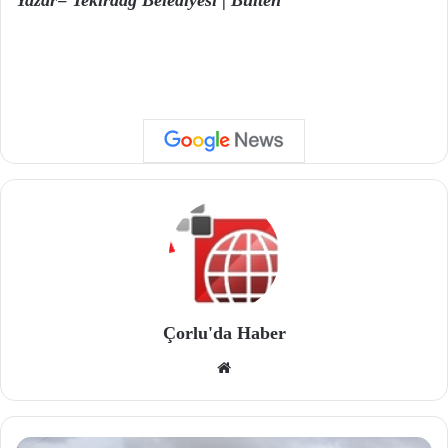
Çorlu'da Haber
We
b
site
si