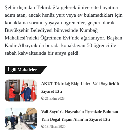
Şehir dışından Tekirdağ’a gelerek üniversite hayatına
adım atan, ancak henüz yurt veya ev bulamadıkları için
konaklama sorunu yaşayan öğrenciler, geçici olarak
Büyükşehir Belediyesi bünyesinde Kumbağ
Mahallesi’ndeki Öğretmen Evi’nde ağırlanıyor. Başkan
Kadir Albayrak da burada konaklayan 50 öğrenci ile
sabah kahvaltısında bir araya geldi.
İlgili Makaleler
AKUT Tekirdağ Ekip Lideri Vali Soytürk’ü
Ziyaret Etti
21 Ekim 2023
Vali Soytürk Hayrabolu İlçemizde Bulunan
Yeni Doğal Yaşam Alanı’nı Ziyaret Etti
18 Nisan 2025