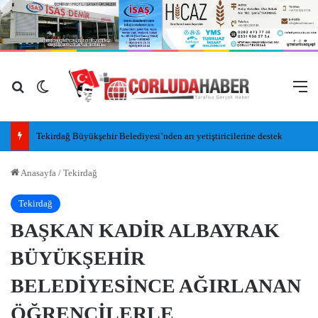
Arama yap ...
Dış görünümü değiştir
M
Tekirdağ Büyükşehir Belediyesi’nden arı yetiştiricilerine destek
Anasayfa
/
Tekirdağ
Tekirdağ
BAŞKAN KADİR ALBAYRAK
BÜYÜKŞEHİR
BELEDİYESİNCE AĞIRLANAN
ÖĞRENCİLERLE