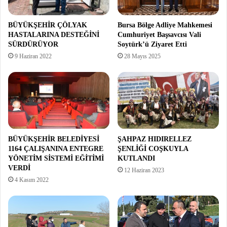
BÜYÜKŞEHİR ÇÖLYAK
Bursa Bölge Adliye Mahkemesi
HASTALARINA DESTEĞİNİ
Cumhuriyet Başsavcısı Vali
SÜRDÜRÜYOR
Soytürk’ü Ziyaret Etti
9 Haziran 2022
28 Mayıs 2025
BÜYÜKŞEHİR BELEDİYESİ
ŞAHPAZ HIDIRELLEZ
1164 ÇALIŞANINA ENTEGRE
ŞENLİĞİ COŞKUYLA
YÖNETİM SİSTEMİ EĞİTİMİ
KUTLANDI
VERDİ
12 Haziran 2023
4 Kasım 2022