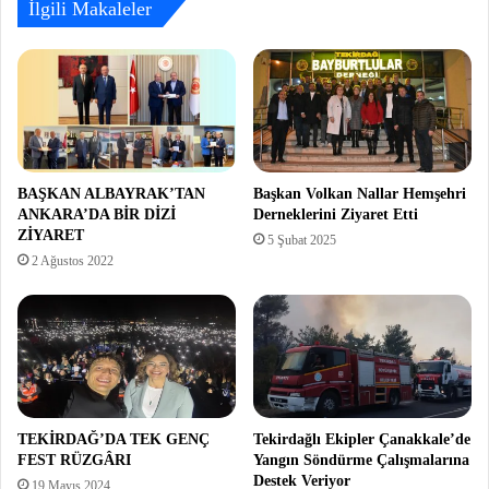
İlgili Makaleler
BAŞKAN ALBAYRAK’TAN
Başkan Volkan Nallar Hemşehri
ANKARA’DA BİR DİZİ
Derneklerini Ziyaret Etti
ZİYARET
5 Şubat 2025
2 Ağustos 2022
TEKİRDAĞ’DA TEK GENÇ
Tekirdağlı Ekipler Çanakkale’de
FEST RÜZGÂRI
Yangın Söndürme Çalışmalarına
Destek Veriyor
19 Mayıs 2024