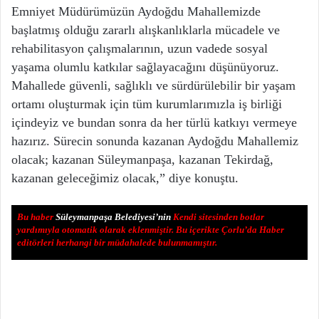
Emniyet Müdürümüzün Aydoğdu Mahallemizde
başlatmış olduğu zararlı alışkanlıklarla mücadele ve
rehabilitasyon çalışmalarının, uzun vadede sosyal
yaşama olumlu katkılar sağlayacağını düşünüyoruz.
Mahallede güvenli, sağlıklı ve sürdürülebilir bir yaşam
ortamı oluşturmak için tüm kurumlarımızla iş birliği
içindeyiz ve bundan sonra da her türlü katkıyı vermeye
hazırız. Sürecin sonunda kazanan Aydoğdu Mahallemiz
olacak; kazanan Süleymanpaşa, kazanan Tekirdağ,
kazanan geleceğimiz olacak,” diye konuştu.
Bu haber
Süleymanpaşa Belediyesi’nin
Kendi sitesinden botlar
yardımıyla otomatik olarak eklenmiştir. Bu içerikte Çorlu’da Haber
editörleri herhangi bir müdahalede bulunmamıştır.