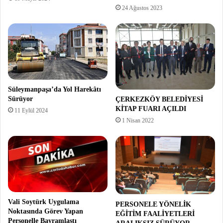
24 Ağustos 2023
Süleymanpaşa’da Yol Harekâtı
Sürüyor
ÇERKEZKÖY BELEDİYESİ
KİTAP FUARI AÇILDI
11 Eylül 2024
1 Nisan 2022
Vali Soytürk Uygulama
PERSONELE YÖNELİK
Noktasında Görev Yapan
EĞİTİM FAALİYETLERİ
Personelle Bayramlaştı