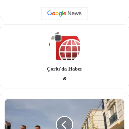
Çorlu'da Haber
We
b
site
si