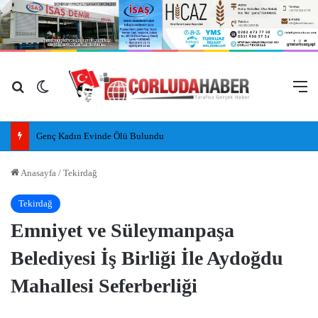
Arama yap ...
Dış görünümü değiştir
M
Genç Kadın Evinde Ölü Bulundu
Anasayfa
/
Tekirdağ
Tekirdağ
Emniyet ve Süleymanpaşa
Belediyesi İş Birliği İle Aydoğdu
Mahallesi Seferberliği