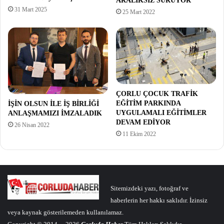
ARALIKSIZ SÜRÜYOR
31 Mart 2025
25 Mart 2022
ÇORLU ÇOCUK TRAFİK
EĞİTİM PARKINDA
İŞİN OLSUN İLE İŞ BİRLİĞİ
UYGULAMALI EĞİTİMLER
ANLAŞMAMIZI İMZALADIK
DEVAM EDİYOR
26 Nisan 2022
11 Ekim 2022
Sitemizdeki yazı, fotoğraf ve
haberlerin her hakkı saklıdır. İzinsiz
veya kaynak gösterilemeden kullanılamaz.