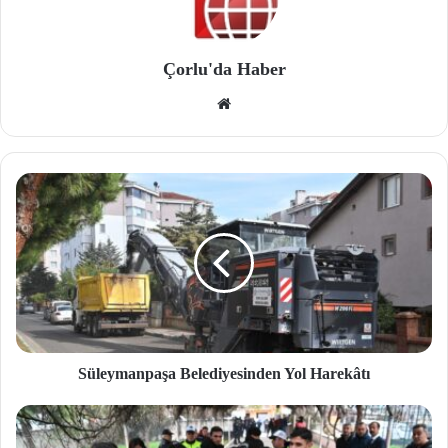
Çorlu'da Haber
We
b
site
si
Süleymanpaşa Belediyesinden Yol Harekâtı