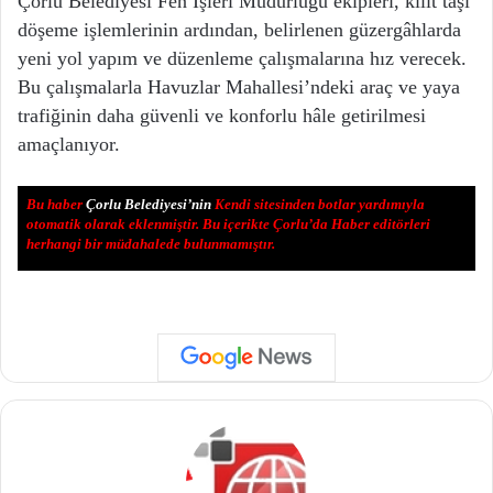
Çorlu Belediyesi Fen İşleri Müdürlüğü ekipleri, kilit taşı
döşeme işlemlerinin ardından, belirlenen güzergâhlarda
yeni yol yapım ve düzenleme çalışmalarına hız verecek.
Bu çalışmalarla Havuzlar Mahallesi’ndeki araç ve yaya
trafiğinin daha güvenli ve konforlu hâle getirilmesi
amaçlanıyor.
Bu haber
Çorlu Belediyesi’nin
Kendi sitesinden botlar yardımıyla
otomatik olarak eklenmiştir. Bu içerikte Çorlu’da Haber editörleri
herhangi bir müdahalede bulunmamıştır.