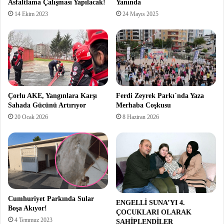
Asfaltlama Çalışması Yapılacak!
Yanında
14 Ekim 2023
24 Mayıs 2025
Çorlu AKE, Yangınlara Karşı
Ferdi Zeyrek Parkı´nda Yaza
Sahada Gücünü Artırıyor
Merhaba Coşkusu
20 Ocak 2026
8 Haziran 2026
Cumhuriyet Parkında Sular
ENGELLİ SUNA’YI 4.
Boşa Akıyor!
ÇOCUKLARI OLARAK
4 Temmuz 2023
SAHİPLENDİLER