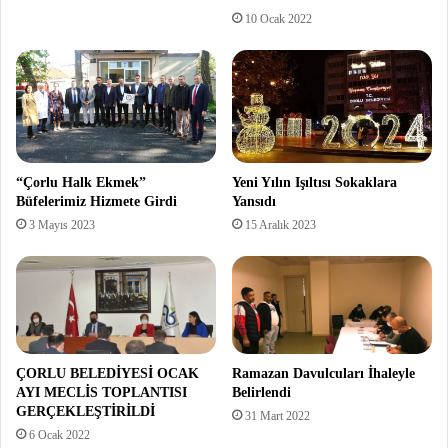
10 Ocak 2022
“Çorlu Halk Ekmek”
Yeni Yılın Işıltısı Sokaklara
Büfelerimiz Hizmete Girdi
Yansıdı
3 Mayıs 2023
15 Aralık 2023
ÇORLU BELEDİYESİ OCAK
Ramazan Davulcuları İhaleyle
AYI MECLİS TOPLANTISI
Belirlendi
GERÇEKLEŞTİRİLDİ
31 Mart 2022
6 Ocak 2022