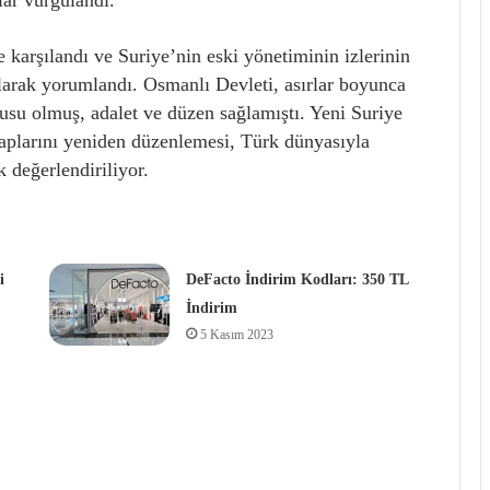
lar vurgulandı.
arşılandı ve Suriye’nin eski yönetiminin izlerinin
larak yorumlandı. Osmanlı Devleti, asırlar boyunca
su olmuş, adalet ve düzen sağlamıştı. Yeni Suriye
taplarını yeniden düzenlemesi, Türk dünyasıyla
 değerlendiriliyor.
i
DeFacto İndirim Kodları: 350 TL
İndirim
5 Kasım 2023