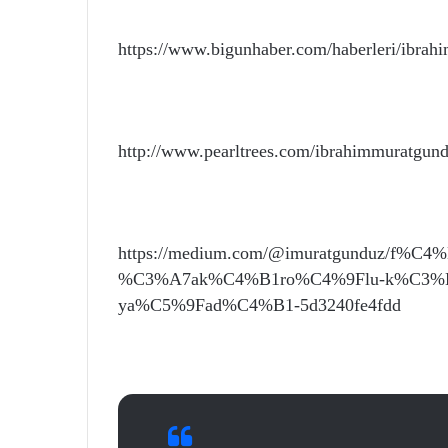
https://www.bigunhaber.com/haberleri/ibrah
http://www.pearltrees.com/ibrahimmuratgun
https://medium.com/@imuratgunduz/f%C4
%C3%A7ak%C4%B1ro%C4%9Flu-k%C3%BCr%C
ya%C5%9Fad%C4%B1-5d3240fe4fdd