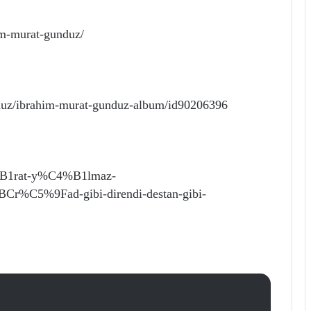
im-murat-gunduz/
duz/ibrahim-murat-gunduz-album/id90206396
%B1rat-y%C4%B1lmaz-
5%9Fad-gibi-direndi-destan-gibi-