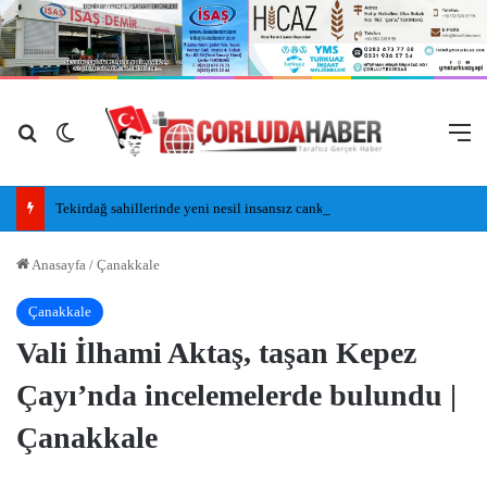
Arama yap ...
Dış görünümü değiştir
M
Tekirdağ sahillerinde yeni nesil insansız cankurtaran araçları görevde
Anasayfa
/
Çanakkale
Çanakkale
Vali İlhami Aktaş, taşan Kepez
Çayı’nda incelemelerde bulundu |
Çanakkale