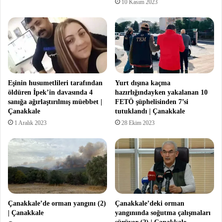
10 Kasım 2023
Eşinin husumetlileri tarafından
Yurt dışına kaçma
öldüren İpek’in davasında 4
hazırlığındayken yakalanan 10
sanığa ağırlaştırılmış müebbet |
FETÖ şüphelisinden 7’si
Çanakkale
tutuklandı | Çanakkale
1 Aralık 2023
28 Ekim 2023
Çanakkale’de orman yangını (2)
Çanakkale’deki orman
| Çanakkale
yangınında soğutma çalışmaları