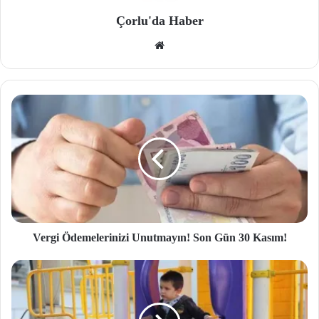
Çorlu'da Haber
We
b
site
si
Vergi Ödemelerinizi Unutmayın! Son Gün 30 Kasım!