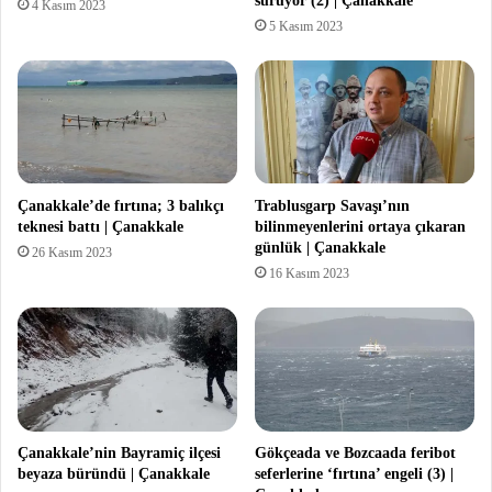
sürüyor (2) | Çanakkale
4 Kasım 2023
5 Kasım 2023
Çanakkale’de fırtına; 3 balıkçı
Trablusgarp Savaşı’nın
teknesi battı | Çanakkale
bilinmeyenlerini ortaya çıkaran
günlük | Çanakkale
26 Kasım 2023
16 Kasım 2023
Çanakkale’nin Bayramiç ilçesi
Gökçeada ve Bozcaada feribot
beyaza büründü | Çanakkale
seferlerine ‘fırtına’ engeli (3) |