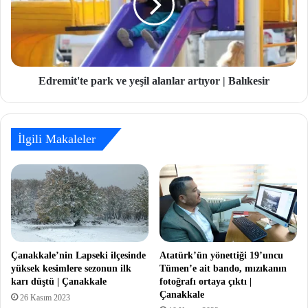
Edremit'te park ve yeşil alanlar artıyor | Balıkesir
İlgili Makaleler
Çanakkale’nin Lapseki ilçesinde
Atatürk’ün yönettiği 19’uncu
yüksek kesimlere sezonun ilk
Tümen’e ait bando, mızıkanın
karı düştü | Çanakkale
fotoğrafı ortaya çıktı |
Çanakkale
26 Kasım 2023