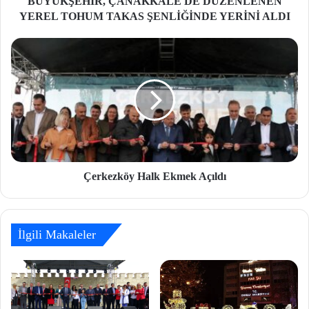
BÜYÜKŞEHİR, ÇANAKKALE'DE DÜZENLENEN
YEREL TOHUM TAKAS ŞENLİĞİNDE YERİNİ ALDI
Çerkezköy Halk Ekmek Açıldı
İlgili Makaleler