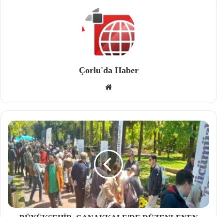
Çorlu'da Haber
We
b
site
si