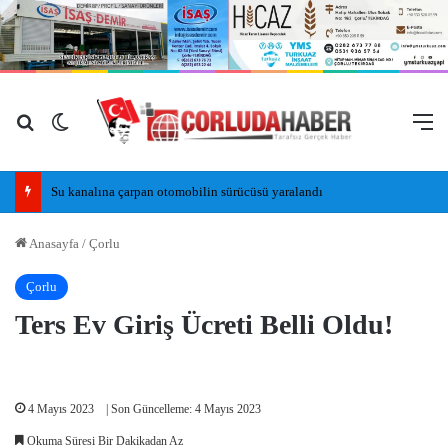
Arama yap ...
Dış görünümü değiştir
M
Su kanalına çarpan otomobilin sürücüsü yaralandı
Anasayfa
/
Çorlu
Çorlu
Ters Ev Giriş Ücreti Belli Oldu!
4 Mayıs 2023
| Son Güncelleme: 4 Mayıs 2023
Okuma Süresi Bir Dakikadan Az