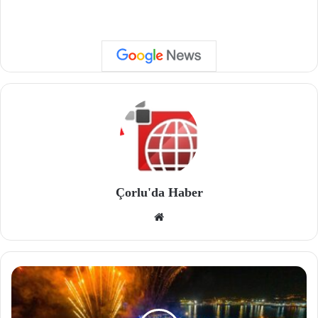
Çorlu'da Haber
We
b
site
si