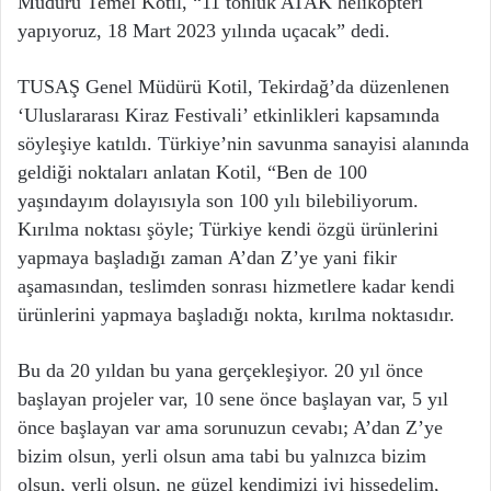
Müdürü Temel Kotil, “11 tonluk ATAK helikopteri
yapıyoruz, 18 Mart 2023 yılında uçacak” dedi.
TUSAŞ Genel Müdürü Kotil, Tekirdağ’da düzenlenen
‘Uluslararası Kiraz Festivali’ etkinlikleri kapsamında
söyleşiye katıldı. Türkiye’nin savunma sanayisi alanında
geldiği noktaları anlatan Kotil, “Ben de 100
yaşındayım dolayısıyla son 100 yılı bilebiliyorum.
Kırılma noktası şöyle; Türkiye kendi özgü ürünlerini
yapmaya başladığı zaman A’dan Z’ye yani fikir
aşamasından, teslimden sonrası hizmetlere kadar kendi
ürünlerini yapmaya başladığı nokta, kırılma noktasıdır.
Bu da 20 yıldan bu yana gerçekleşiyor. 20 yıl önce
başlayan projeler var, 10 sene önce başlayan var, 5 yıl
önce başlayan var ama sorunuzun cevabı; A’dan Z’ye
bizim olsun, yerli olsun ama tabi bu yalnızca bizim
olsun, yerli olsun, ne güzel kendimizi iyi hissedelim,