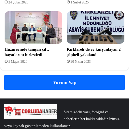
24 Şubat 2023
1 Şubat 2025
Huzurevinde tanışan çift,
Kırklareli’de ev kurşunlayan 2
hayatlarını birleştirdi
şüpheli yakalandı
5 Mayıs 2026
20 Nisan 2023
Yorum Yap
Sitemizdeki yazı, fotoğraf ve
haberlerin her hakkı saklıdır. İzinsiz
veya kaynak gösterilemeden kullanılamaz.