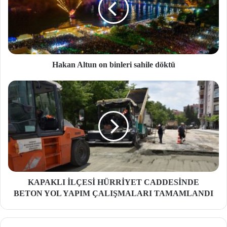
Hakan Altun on binleri sahile döktü
KAPAKLI İLÇESİ HÜRRİYET CADDESİNDE
BETON YOL YAPIM ÇALIŞMALARI TAMAMLANDI