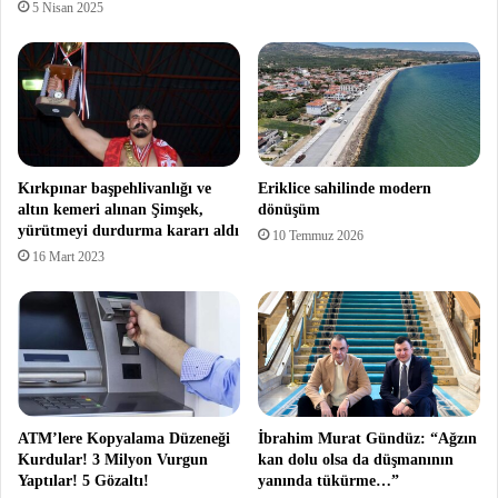
5 Nisan 2025
Kırkpınar başpehlivanlığı ve
Eriklice sahilinde modern
altın kemeri alınan Şimşek,
dönüşüm
yürütmeyi durdurma kararı aldı
10 Temmuz 2026
16 Mart 2023
ATM’lere Kopyalama Düzeneği
İbrahim Murat Gündüz: “Ağzın
Kurdular! 3 Milyon Vurgun
kan dolu olsa da düşmanının
Yaptılar! 5 Gözaltı!
yanında tükürme…”