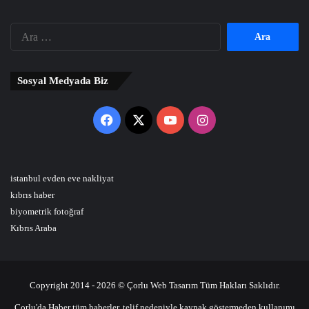
Arama:
Sosyal Medyada Biz
Facebook
X
YouTube
Instagram
istanbul evden eve nakliyat
kıbrıs haber
biyometrik fotoğraf
Kıbrıs Araba
Copyright 2014 - 2026 © Çorlu Web Tasarım Tüm Hakları Saklıdır.
Çorlu'da Haber tüm haberler, telif nedeniyle kaynak göstermeden kullanımı