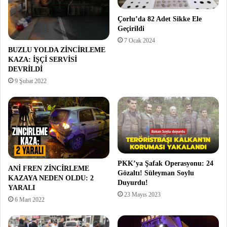
Çorlu’da 82 Adet Sikke Ele
Geçirildi
7 Ocak 2024
BUZLU YOLDA ZİNCİRLEME
KAZA: İŞÇİ SERVİSİ
DEVRİLDİ
9 Şubat 2022
PKK’ya Şafak Operasyonu: 24
ANİ FREN ZİNCİRLEME
Gözaltı! Süleyman Soylu
KAZAYA NEDEN OLDU: 2
Duyurdu!
YARALI
23 Mayıs 2023
6 Mart 2022