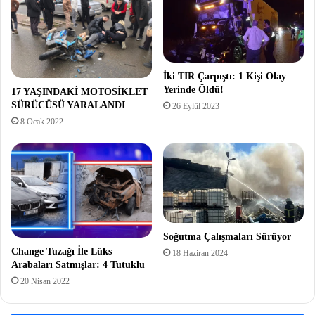
İki TIR Çarpıştı: 1 Kişi Olay
Yerinde Öldü!
17 YAŞINDAKİ MOTOSİKLET
SÜRÜCÜSÜ YARALANDI
26 Eylül 2023
8 Ocak 2022
Soğutma Çalışmaları Sürüyor
Change Tuzağı İle Lüks
18 Haziran 2024
Arabaları Satmışlar: 4 Tutuklu
20 Nisan 2022