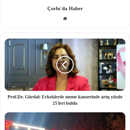
Çorlu'da Haber
We
b
site
si
Prof.Dr. Gürdal: Erkeklerde meme kanserinde artış yüzde
25'leri buldu