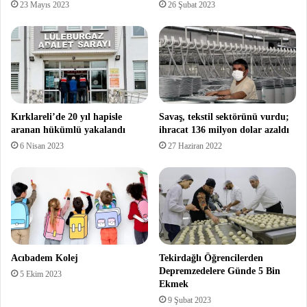
23 Mayıs 2023
26 Şubat 2023
Kırklareli’de 20 yıl hapisle
Savaş, tekstil sektörünü vurdu;
aranan hükümlü yakalandı
ihracat 136 milyon dolar azaldı
6 Nisan 2023
27 Haziran 2022
Acıbadem Kolej
Tekirdağlı Öğrencilerden
Depremzedelere Günde 5 Bin
5 Ekim 2023
Ekmek
9 Şubat 2023