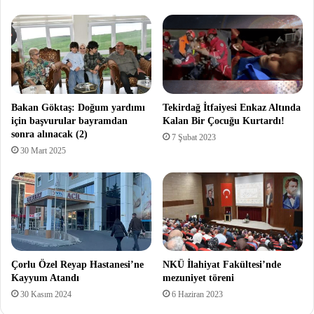
Bakan Göktaş: Doğum yardımı
Tekirdağ İtfaiyesi Enkaz Altında
için başvurular bayramdan
Kalan Bir Çocuğu Kurtardı!
sonra alınacak (2)
7 Şubat 2023
30 Mart 2025
Çorlu Özel Reyap Hastanesi’ne
NKÜ İlahiyat Fakültesi’nde
Kayyum Atandı
mezuniyet töreni
30 Kasım 2024
6 Haziran 2023