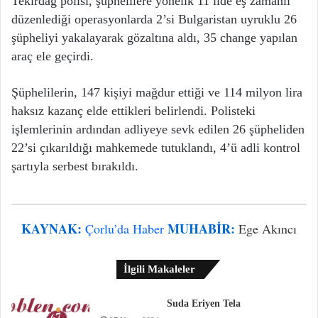
Tekirdağ polisi, şüphelilere yönelik 11 ilde eş zamanlı
düzenlediği operasyonlarda 2’si Bulgaristan uyruklu 26
şüpheliyi yakalayarak gözaltına aldı, 35 change yapılan
araç ele geçirdi.
Şüphelilerin, 147 kişiyi mağdur ettiği ve 114 milyon lira
haksız kazanç elde ettikleri belirlendi. Polisteki
işlemlerinin ardından adliyeye sevk edilen 26 şüpheliden
22’si çıkarıldığı mahkemede tutuklandı, 4’ü adli kontrol
şartıyla serbest bırakıldı.
KAYNAK:
MUHABIR:
Çorlu’da Haber
Ege Akıncı
İlgili Makaleler
Suda Eriyen Tela