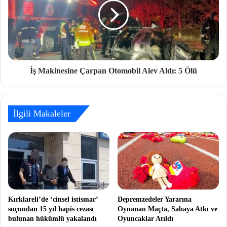
İş Makinesine Çarpan Otomobil Alev Aldı: 5 Ölü
İlgili Makaleler
Kırklareli’de ‘cinsel istismar’
Depremzedeler Yararına
suçundan 15 yıl hapis cezası
Oynanan Maçta, Sahaya Atkı ve
bulunan hükümlü yakalandı
Oyuncaklar Atıldı