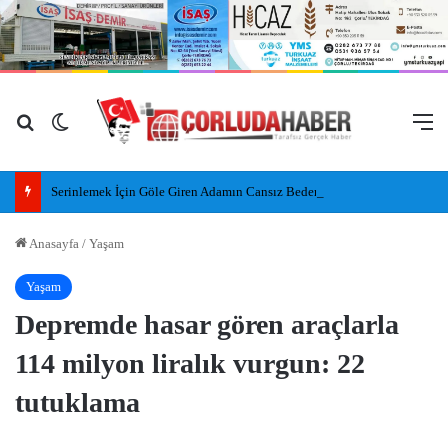
Arama yap ...
Dış görünümü değiştir
M
Serinlemek İçin Göle Giren Adamın Cansız Bedeni Bulundu
Anasayfa
/
Yaşam
Yaşam
Depremde hasar gören araçlarla
114 milyon liralık vurgun: 22
tutuklama