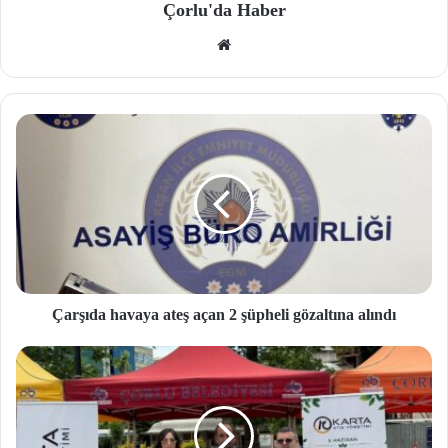
Çorlu'da Haber
We
b
site
si
Çarşıda havaya ateş açan 2 şüpheli gözaltına alındı