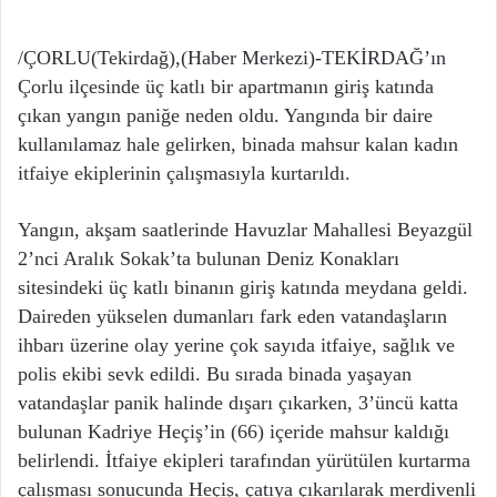
/ÇORLU(Tekirdağ),(Haber Merkezi)-TEKİRDAĞ’ın
Çorlu ilçesinde üç katlı bir apartmanın giriş katında
çıkan yangın paniğe neden oldu. Yangında bir daire
kullanılamaz hale gelirken, binada mahsur kalan kadın
itfaiye ekiplerinin çalışmasıyla kurtarıldı.
Yangın, akşam saatlerinde Havuzlar Mahallesi Beyazgül
2’nci Aralık Sokak’ta bulunan Deniz Konakları
sitesindeki üç katlı binanın giriş katında meydana geldi.
Daireden yükselen dumanları fark eden vatandaşların
ihbarı üzerine olay yerine çok sayıda itfaiye, sağlık ve
polis ekibi sevk edildi. Bu sırada binada yaşayan
vatandaşlar panik halinde dışarı çıkarken, 3’üncü katta
bulunan Kadriye Heçiş’in (66) içeride mahsur kaldığı
belirlendi. İtfaiye ekipleri tarafından yürütülen kurtarma
çalışması sonucunda Heçiş, çatıya çıkarılarak merdivenli