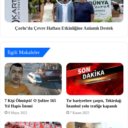
Çorlu’da Çevre Haftası Etkinliğine Anlamlı Destek
İlgili Makaleler
7 Kişi Ölmüştü! O Şoföre 165
Tır bariyerlere çarptı, Tekirdağ-
Yıl Hapis İstemi
İstanbul yolu trafiğe kapandı
9 Mayıs 2022
7 Kasım 2025