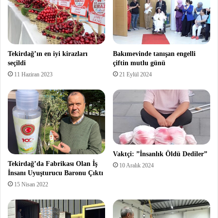
Tekirdağ’ın en iyi kirazları
Bakımevinde tanışan engelli
seçildi
çiftin mutlu günü
11 Haziran 2023
21 Eylül 2024
Vaktçi: ”İnsanlık Öldü Dediler”
Tekirdağ’da Fabrikası Olan İş
10 Aralık 2024
İnsanı Uyuşturucu Baronu Çıktı
15 Nisan 2022