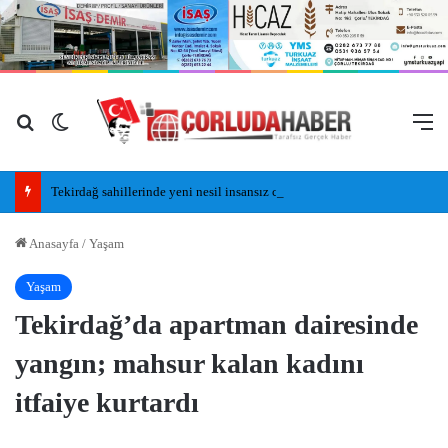
Arama yap ...
Dış görünümü değiştir
M
Tekirdağ sahillerinde yeni nesil insansız cankurtaran araçları görevde
Anasayfa
/
Yaşam
Yaşam
Tekirdağ’da apartman dairesinde
yangın; mahsur kalan kadını
itfaiye kurtardı