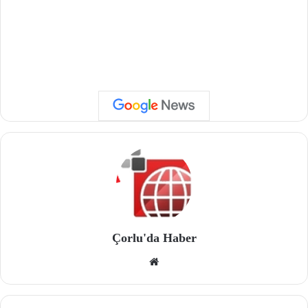
Çorlu'da Haber
We
b
site