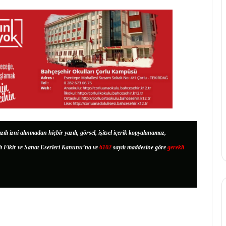
zılı izni alınmadan hiçbir yazılı, görsel, işitsel içerik kopyalanamaz,
lı Fikir ve Sanat Eserleri Kanunu’na ve
6102
sayılı maddesine göre
gerekli