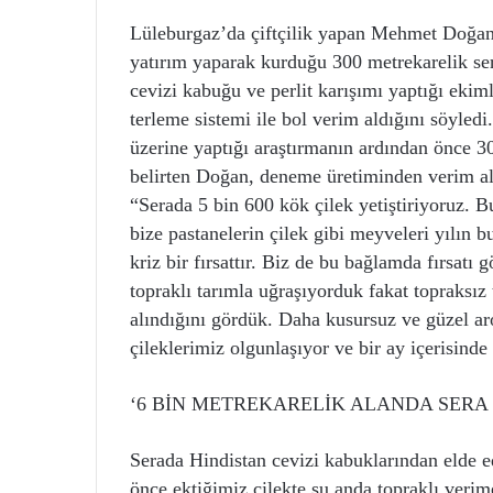
Lüleburgaz’da çiftçilik yapan Mehmet Doğan, 
yatırım yaparak kurduğu 300 metrekarelik ser
cevizi kabuğu ve perlit karışımı yaptığı ekim
terleme sistemi ile bol verim aldığını söyled
üzerine yaptığı araştırmanın ardından önce 3
belirten Doğan, deneme üretiminden verim al
“Serada 5 bin 600 kök çilek yetiştiriyoruz. B
bize pastanelerin çilek gibi meyveleri yılın
kriz bir fırsattır. Biz de bu bağlamda fırsatı 
topraklı tarımla uğraşıyorduk fakat topraksız
alındığını gördük. Daha kusursuz ve güzel ar
çileklerimiz olgunlaşıyor ve bir ay içerisind
‘6 BİN METREKARELİK ALANDA SERA
Serada Hindistan cevizi kabuklarından elde e
önce ektiğimiz çilekte şu anda topraklı verim