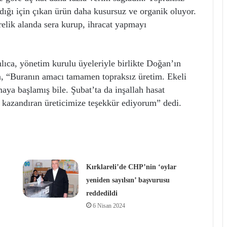
adığı için çıkan ürün daha kusursuz ve organik oluyor.
relik alanda sera kurup, ihracat yapmayı
ıca, yönetim kurulu üyeleriyle birlikte Doğan’ın
, “Buranın amacı tamamen topraksız üretim. Ekeli
ya başlamış bile. Şubat’ta da inşallah hasat
 kazandıran üreticimize teşekkür ediyorum” dedi.
Kırklareli’de CHP’nin ‘oylar
yeniden sayılsın’ başvurusu
reddedildi
6 Nisan 2024