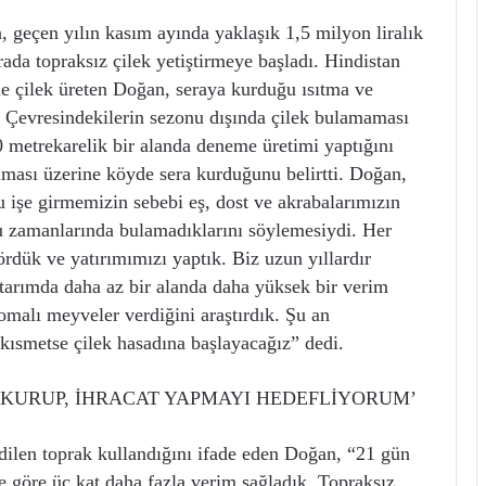
geçen yılın kasım ayında yaklaşık 1,5 milyon liralık
ada topraksız çilek yetiştirmeye başladı. Hindistan
le çilek üreten Doğan, seraya kurduğu ısıtma ve
i. Çevresindekilerin sezonu dışında çilek bulamaması
0 metrekarelik bir alanda deneme üretimi yaptığını
ması üzerine köyde sera kurduğunu belirtti. Doğan,
u işe girmemizin sebebi eş, dost ve akrabalarımızın
 bu zamanlarında bulamadıklarını söylemesiydi. Her
gördük ve yatırımımızı yaptık. Biz uzun yıllardır
 tarımda daha az bir alanda daha yüksek bir verim
omalı meyveler verdiğini araştırdık. Şu an
e kısmetse çilek hasadına başlayacağız” dedi.
 KURUP, İHRACAT YAPMAYI HEDEFLİYORUM’
dilen toprak kullandığını ifade eden Doğan, “21 gün
e göre üç kat daha fazla verim sağladık. Topraksız