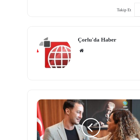
Takip Et
Çorlu'da Haber
We
b
site
si