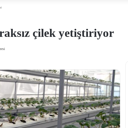
or
ksız çilek yetiştiriyor
resi