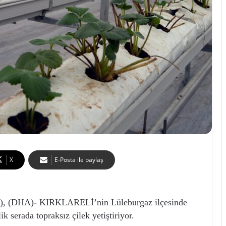
X
E-Posta ile paylaş
 (DHA)- KIRKLARELİ’nin Lüleburgaz ilçesinde
serada topraksız çilek yetiştiriyor.