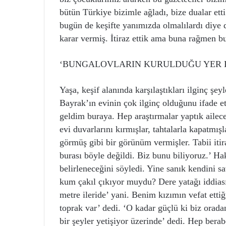
bütün Türkiye bizimle ağladı, bize dualar et
bugün de keşifte yanımızda olmalılardı diy
karar vermiş. İtiraz ettik ama buna rağmen bu
‘BUNGALOVLARIN KURULDUĞU YER D
Yaşa, keşif alanında karşılaştıkları ilginç şey
Bayrak’ın evinin çok ilginç olduğunu ifade e
geldim buraya. Hep araştırmalar yaptık ailec
evi duvarlarını kırmışlar, tahtalarla kapatmışl
görmüş gibi bir görünüm vermişler. Tabii itira
burası böyle değildi. Biz bunu biliyoruz.’ 
belirleneceğini söyledi. Yine sanık kendini s
kum çakıl çıkıyor muydu? Dere yatağı iddiası
metre ileride’ yani. Benim kızımın vefat ettiğ
toprak var’ dedi. ‘O kadar güçlü ki biz orad
bir şeyler yetişiyor üzerinde’ dedi. Hep berab