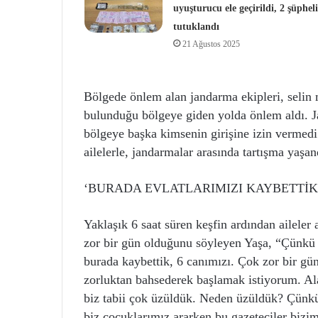
uyuşturucu ele geçirildi, 2 şüpheli
tutuklandı
21 Ağustos 2025
Bölgede önlem alan jandarma ekipleri, selin 
bulunduğu bölgeye giden yolda önlem aldı. Ja
bölgeye başka kimsenin girişine izin vermedi
ailelerle, jandarmalar arasında tartışma yaşan
‘BURADA EVLATLARIMIZI KAYBETTİK
Yaklaşık 6 saat süren keşfin ardından aileler
zor bir gün olduğunu söyleyen Yaşa, “Çünkü b
burada kaybettik, 6 canımızı. Çok zor bir günd
zorluktan bahsederek başlamak istiyorum. Ala
biz tabii çok üzüldük. Neden üzüldük? Çünkü 
biz çocuklarımız ararken bu gazeteciler bizi