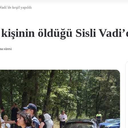
 Vadi’de keşif yapıldı
 kişinin öldüğü Sisli Vadi’
a süresi