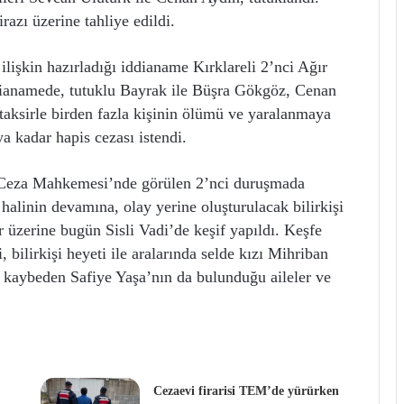
razı üzerine tahliye edildi.
ilişkin hazırladığı iddianame Kırklareli 2’nci Ağır
dianamede, tutuklu Bayrak ile Büşra Gökgöz, Cenan
taksirle birden fazla kişinin ölümü ve yaralanmaya
a kadar hapis cezası istendi.
ır Ceza Mahkemesi’nde görülen 2’nci duruşmada
alinin devamına, olay yerine oluşturulacak bilirkişi
r üzerine bugün Sisli Vadi’de keşif yapıldı. Keşfe
bilirkişi heyeti ile aralarında selde kızı Mihriban
 kaybeden Safiye Yaşa’nın da bulunduğu aileler ve
Cezaevi firarisi TEM’de yürürken