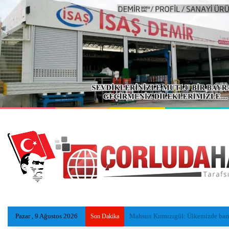
Pazar , 9 Ağustos 2026
CHP’li Şimşek: ‘Baba Ocağı’ Dediler, 
Son Dakika