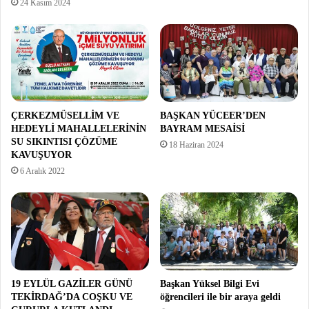
24 Kasım 2024
ÇERKEZMÜSELLİM VE
BAŞKAN YÜCEER’DEN
HEDEYLİ MAHALLELERİNİN
BAYRAM MESAİSİ
SU SIKINTISI ÇÖZÜME
18 Haziran 2024
KAVUŞUYOR
6 Aralık 2022
19 EYLÜL GAZİLER GÜNÜ
Başkan Yüksel Bilgi Evi
TEKİRDAĞ’DA COŞKU VE
öğrencileri ile bir araya geldi