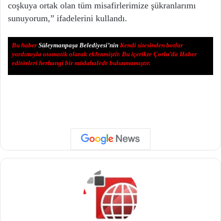
coşkuya ortak olan tüm misafirlerimize şükranlarımı
sunuyorum,” ifadelerini kullandı.
Bu haber
Süleymanpaşa Belediyesi’nin
Kendi sitesinden botlar
yardımıyla otomatik olarak eklenmiştir. Bu içerikte Çorlu’da Haber
editörleri herhangi bir müdahalede bulunmamıştır.