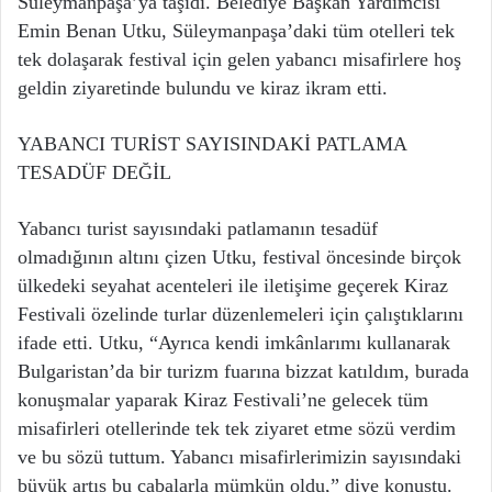
Süleymanpaşa’ya taşıdı. Belediye Başkan Yardımcısı
Emin Benan Utku, Süleymanpaşa’daki tüm otelleri tek
tek dolaşarak festival için gelen yabancı misafirlere hoş
geldin ziyaretinde bulundu ve kiraz ikram etti.
YABANCI TURİST SAYISINDAKİ PATLAMA
TESADÜF DEĞİL
Yabancı turist sayısındaki patlamanın tesadüf
olmadığının altını çizen Utku, festival öncesinde birçok
ülkedeki seyahat acenteleri ile iletişime geçerek Kiraz
Festivali özelinde turlar düzenlemeleri için çalıştıklarını
ifade etti. Utku, “Ayrıca kendi imkânlarımı kullanarak
Bulgaristan’da bir turizm fuarına bizzat katıldım, burada
konuşmalar yaparak Kiraz Festivali’ne gelecek tüm
misafirleri otellerinde tek tek ziyaret etme sözü verdim
ve bu sözü tuttum. Yabancı misafirlerimizin sayısındaki
büyük artış bu çabalarla mümkün oldu,” diye konuştu.