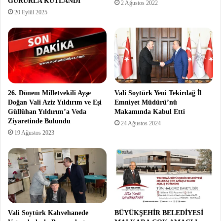
GURURLA KUTLANDI
2 Ağustos 2022
20 Eylül 2025
26. Dönem Milletvekili Ayşe
Vali Soytürk Yeni Tekirdağ İl
Doğan Vali Aziz Yıldırım ve Eşi
Emniyet Müdürü’nü
Güllühan Yıldırım’a Veda
Makamında Kabul Etti
Ziyaretinde Bulundu
24 Ağustos 2024
19 Ağustos 2023
Vali Soytürk Kahvehanede
BÜYÜKŞEHİR BELEDİYESİ