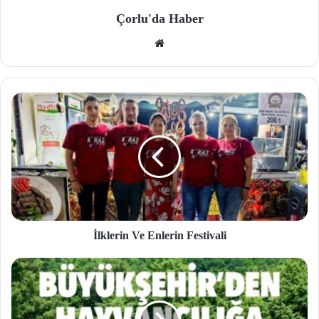
Çorlu'da Haber
We
b
site
si
İlklerin Ve Enlerin Festivali