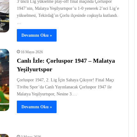
3’üncü Lig yükselme play-off final maçında Çorluspor
1947’nin, Malatya Yeşilyurtspor’u 1-0 yenerek 2’nci Lig’e
yükselmesi, Tekirdağ’ın Çorlu ilçesinde coşkuyla kutlandı.
…
Devamını Oku »
16 Mayıs 2026
Canlı İzle: Çorluspor 1947 – Malatya
Yeşilyurtspor
Çorluspor 1947, 2. Lig İçin Sahaya Çıkıyor! Final Maçı
Tivibu Spor’da Canlı Yayınlanacak Çorluspor 1947 ile
Malatya Yeşilyurtspor, Nesine 3.…
Devamını Oku »