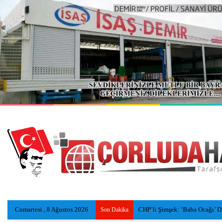
Cumartesi , 8 Ağustos 2026
CHP’li Şimşek: ‘Baba Ocağı’ Dedi
Son Dakika