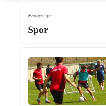
Anasayfa
/
Spor
Spor