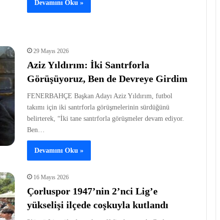
Devamını Oku »
29 Mayıs 2026
Aziz Yıldırım: İki Santrforla
Görüşüyoruz, Ben de Devreye Girdim
FENERBAHÇE Başkan Adayı Aziz Yıldırım, futbol
takımı için iki santrforla görüşmelerinin sürdüğünü
belirterek, “İki tane santrforla görüşmeler devam ediyor.
Ben…
Devamını Oku »
16 Mayıs 2026
Çorluspor 1947’nin 2’nci Lig’e
yükselişi ilçede coşkuyla kutlandı