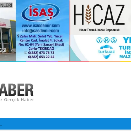
ler, İlleri, İlçeleri Paramparça Edip Gittiler