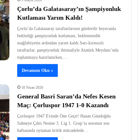
3 Mayıs 2026
Çorlu’da Galatasaray’ın Şampiyonluk
Kutlaması Yarım Kaldı!
Çorlu’da Galatasaray taraftarlarının günlerdir heyecanla
beklediği şampiyonluk kutlaması, beklenmedik
mağlubiyetin ardından yarım kaldı.Sarı-kırmızılı
taraftarlar, şampiyonluk ihtimaliyle Atatürk Meydanı’nda
toplanmaya hazırlanırken,…
Devamını Oku »
18 Nisan 2026
General Basri Saran’da Nefes Kesen
Maç: Çorluspor 1947 1-0 Kazandı
Çorluspor 1947 Evinde Öne Geçti! Hasan Gündoğdu
Sahneye Çıktı Nesine 3. Lig 1. Grup’ta sezonun son
haftasında oynanan kritik mücadelede…