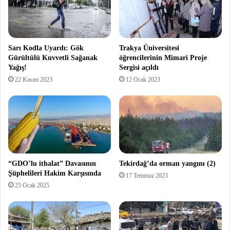
Sarı Kodla Uyardı: Gök
Trakya Üniversitesi
Gürültülü Kuvvetli Sağanak
öğrencilerinin Mimari Proje
Yağış!
Sergisi açıldı
22 Kasım 2023
12 Ocak 2023
“GDO’lu ithalat” Davasının
Tekirdağ’da orman yangını (2)
Şüphelileri Hakim Karşısında
17 Temmuz 2023
25 Ocak 2025