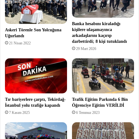
Banka hesabını kiraladığı
kişilere ulaşamayınca
Askeri Törenle Son Yolcuğuna
arkadaşlarını kaçırıp
Uğurlandı
darbettirdi; 8 kişi tutuklandı
21 Nisan 2022
29 Mart 2026
Tır bariyerlere çarptı, Tekirdağ-
Trafik Eğitim Parkında 6 Bin
İstanbul yolu trafiğe kapandı
Öğrenciye Eğitim VERİLDİ
7 Kasım 2025
6 Temmuz 2023