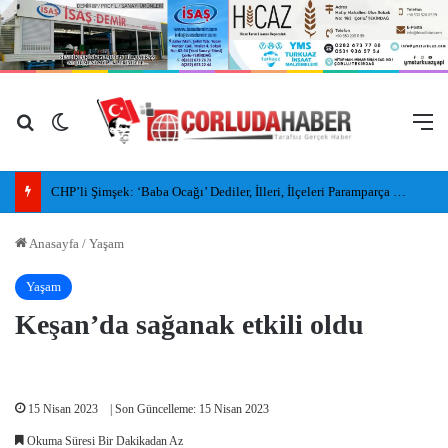
Arama yap ...
Dış görünümü değiştir
M
CHP’li Şimşek: ‘Baba Ocağı’ Dediler, İlleri, İlçeleri Paramparça Edip Gittiler
Anasayfa
/
Yaşam
Yaşam
Keşan’da sağanak etkili oldu
15 Nisan 2023
| Son Güncelleme: 15 Nisan 2023
Okuma Süresi Bir Dakikadan Az