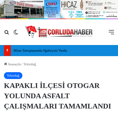
Arama yap ...
Dış görünümü değiştir
M
Miras Tartışmasında Ağabeyini Vurdu
Anasayfa
/
Tekirdağ
Tekirdağ
KAPAKLI İLÇESİ OTOGAR
YOLUNDA ASFALT
ÇALIŞMALARI TAMAMLANDI