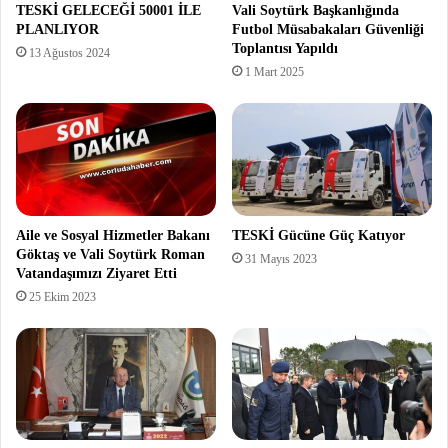
TESKİ GELECEĞİ 50001 İLE
Vali Soytürk Başkanlığında
PLANLIYOR
Futbol Müsabakaları Güvenliği
Toplantısı Yapıldı
13 Ağustos 2024
1 Mart 2025
Aile ve Sosyal Hizmetler Bakanı
TESKİ Gücüne Güç Katıyor
Göktaş ve Vali Soytürk Roman
31 Mayıs 2023
Vatandaşımızı Ziyaret Etti
25 Ekim 2023