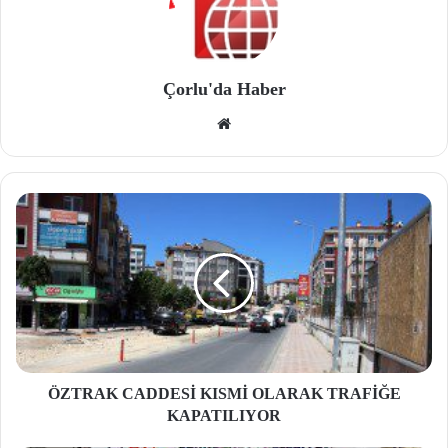
Çorlu'da Haber
We
b
site
si
ÖZTRAK CADDESİ KISMİ OLARAK TRAFİĞE
KAPATILIYOR