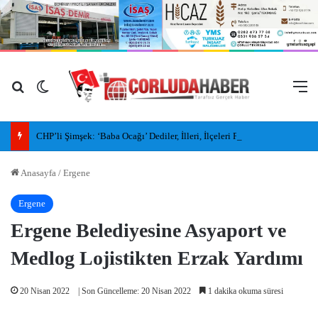
Arama yap ...
Dış görünümü değiştir
M
CHP’li Şimşek: ‘Baba Ocağı’ Dediler, İlleri, İlçeleri Paramparça Edip Gittiler
Anasayfa
/
Ergene
Ergene
Ergene Belediyesine Asyaport ve
Medlog Lojistikten Erzak Yardımı
20 Nisan 2022
| Son Güncelleme: 20 Nisan 2022
1 dakika okuma süresi