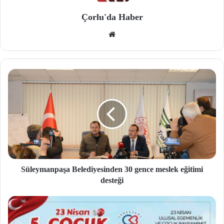
Çorlu'da Haber
We
b
site
si
Süleymanpaşa Belediyesinden 30 gence meslek eğitimi
desteği