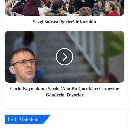
Sevgi Sofrası İğneler’de kuruldu
Çorlu Kaymakamı Sarılı: 'Alın Bu Çocukları Cezaevine
Gönderin' Diyorlar
İlgili Makaleler