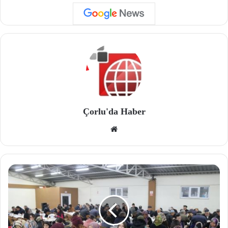
Çorlu'da Haber
We
b
site
si