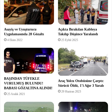
Asayiş ve Uyuşturucu
Açıkta Bırakılan Kabloya
Uygulamasında 28 Gözaltı
Takılıp Düşünce Yaralandı
4 Ekim 2022
25 Eylül 2025
BAŞINDAN TÜFEKLE
Araç Yolcu Otobüsüne Çarptı:
VURULMUŞ BULUNDU!
Sürücü Öldü, 1’i Ağır 3 Yaralı
BABASI GÖZALTINA ALINDI!
29 Haziran 2023
25 Aralık 2021