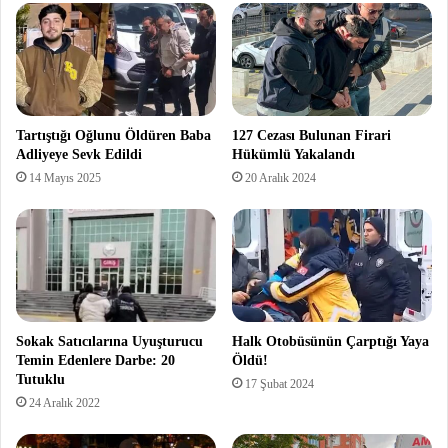
Tartıştığı Oğlunu Öldüren Baba
127 Cezası Bulunan Firari
Adliyeye Sevk Edildi
Hükümlü Yakalandı
14 Mayıs 2025
20 Aralık 2024
Sokak Satıcılarına Uyuşturucu
Halk Otobüsünün Çarptığı Yaya
Temin Edenlere Darbe: 20
Öldü!
Tutuklu
17 Şubat 2024
24 Aralık 2022