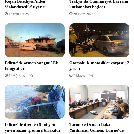
Keşan Belediyesi’nden
Trakya’da Cumhuriyet Bayramı
‘dolandırıcılık’ uyarısı
kutlamaları başladı
15 Eylül 2025
28 Ekim 2023
Edirne’de orman yangını/ Ek
Otomobille motosiklet çarpıştı; 2
fotoğraflar
yaralı
12 Ağustos 2025
7 Mayıs 2026
Edirne’de üretilen 9 milyon
Tarım ve Orman Bakan
yavru sazan iç sulara bırakıldı
Yardımcısı Gümen, Edirne’de