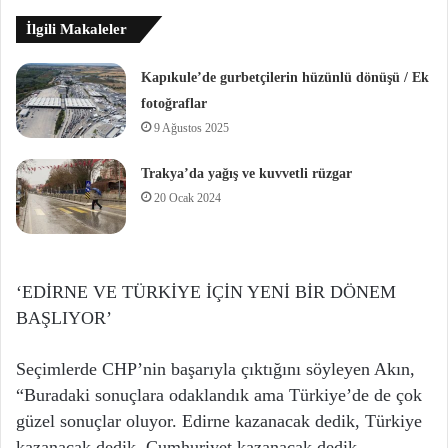
İlgili Makaleler
Kapıkule’de gurbetçilerin hüzünlü dönüşü / Ek
fotoğraflar
9 Ağustos 2025
Trakya’da yağış ve kuvvetli rüzgar
20 Ocak 2024
‘EDİRNE VE TÜRKİYE İÇİN YENİ BİR DÖNEM
BAŞLIYOR’
Seçimlerde CHP’nin başarıyla çıktığını söyleyen Akın,
“Buradaki sonuçlara odaklandık ama Türkiye’de de çok
güzel sonuçlar oluyor. Edirne kazanacak dedik, Türkiye
kazanacak dedik, Cumhuriyet kazanacak dedik.