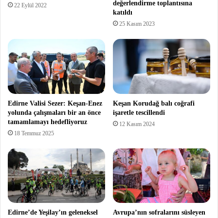
değerlendirme toplantısına
22 Eylül 2022
katıldı
25 Kasım 2023
Edirne Valisi Sezer: Keşan-Enez
Keşan Korudağ balı coğrafi
yolunda çalışmaları bir an önce
işaretle tescillendi
tamamlamayı hedefliyoruz
12 Kasım 2024
18 Temmuz 2025
Edirne’de Yeşilay’ın geleneksel
Avrupa’nın sofralarını süsleyen