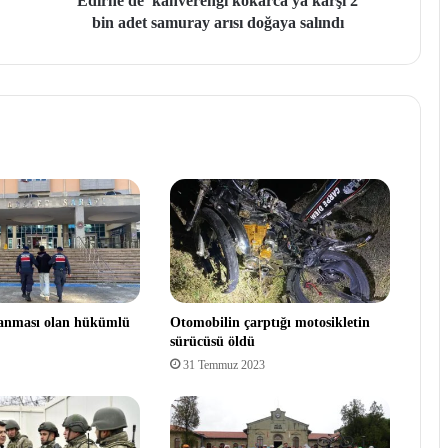
Edirne'de 'kahverengi kokarca'ya karşı 2
bin adet samuray arısı doğaya salındı
ranması olan hükümlü
Otomobilin çarptığı motosikletin
sürücüsü öldü
31 Temmuz 2023