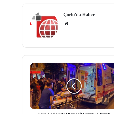
Çorlu'da Haber
We
b
site
si