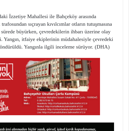
daki İzzetiye Mahallesi ile Bahçeköy arasında
 trafosundan sıçrayan kıvılcımlar otların tutuşmasına
a sürede büyürken, çevredekilerin ihbarı üzerine olay
i. Yangın, itfaiye ekiplerinin müdahalesiyle çevredeki
 söndürüldü. Yangınla ilgili inceleme sürüyor. (DHA)
zılı izni alınmadan hiçbir yazılı, görsel, işitsel içerik kopyalanamaz,