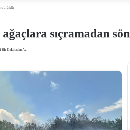
öndürüldü
ı ağaçlara sıçramadan sö
 Bir Dakikadan Az