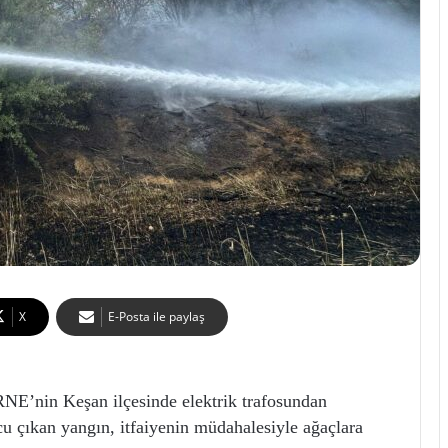
X
E-Posta ile paylaş
nin Keşan ilçesinde elektrik trafosundan
ucu çıkan yangın, itfaiyenin müdahalesiyle ağaçlara