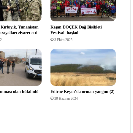
i Kırbıyık, Yunanistan
Keşan DOÇEK Dağ Bisikleti
arayolları ziyaret etti
Festivali başladı
22
3 Ekim 2025
ranması olan hükümlü
Edirne Keşan’da orman yangını (2)
29 Haziran 2024