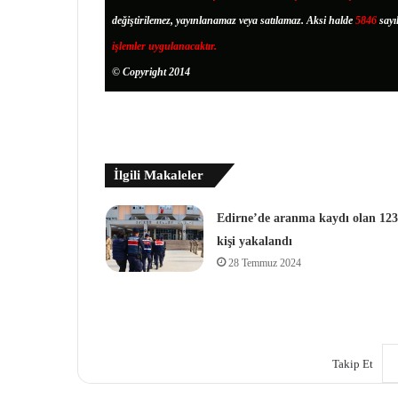
değiştirilemez, yayınlanamaz veya satılamaz. Aksi halde
5846
sayı
işlemler uygulanacaktır.
© Copyright 2014
İlgili Makaleler
Edirne’de aranma kaydı olan 123
kişi yakalandı
28 Temmuz 2024
Takip Et