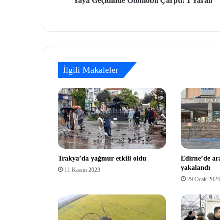
Yaya Geçidinde Otomobil Çarptı: 1 Yaralı
İlgili Makaleler
Trakya’da yağmur etkili oldu
Edirne’de a
yakalandı
11 Kasım 2023
29 Ocak 2024