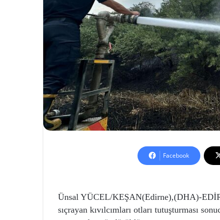
Facebook
Ünsal YÜCEL/KEŞAN(Edirne),(DHA)-EDİRNE’
sıçrayan kıvılcımları otları tutuşturması son