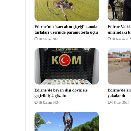
Edirne’nin ‘sarı altın çiçeği’ kanola
Edirne Valis
tarlaları üzerinde paramotorla uçtu
sınırındaki k
10 Mayıs 2026
30 Kasım 20
Edirne’de beyan dışı döviz ele
Edirne’de a
geçirildi; 4 gözaltı
yakalandı
16 Kasım 2024
6 Ocak 2025