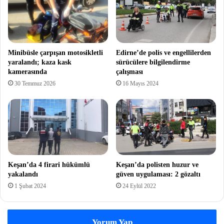
Minibüsle çarpışan motosikletli
Edirne’de polis ve engellilerden
yaralandı; kaza kask
sürücülere bilgilendirme
kamerasında
çalışması
30 Temmuz 2026
16 Mayıs 2024
Keşan’da 4 firari hükümlü
Keşan’da polisten huzur ve
yakalandı
güven uygulaması: 2 gözaltı
1 Şubat 2024
24 Eylül 2022
Yorum Yap