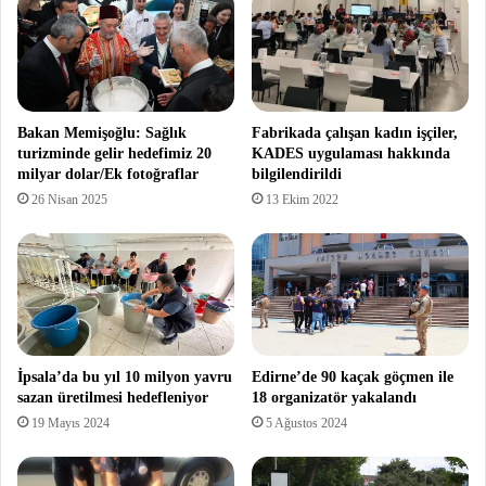
Bakan Memişoğlu: Sağlık
Fabrikada çalışan kadın işçiler,
turizminde gelir hedefimiz 20
KADES uygulaması hakkında
milyar dolar/Ek fotoğraflar
bilgilendirildi
26 Nisan 2025
13 Ekim 2022
İpsala’da bu yıl 10 milyon yavru
Edirne’de 90 kaçak göçmen ile
sazan üretilmesi hedefleniyor
18 organizatör yakalandı
19 Mayıs 2024
5 Ağustos 2024