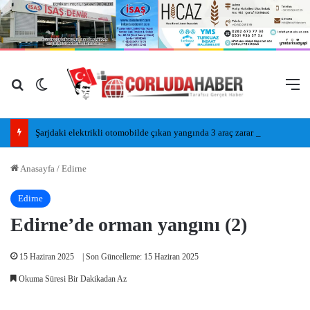
Arama yap ...
Dış görünümü değiştir
M
Şarjdaki elektrikli otomobilde çıkan yangında 3 araç zarar gördü
Anasayfa
/
Edirne
Edirne
Edirne’de orman yangını (2)
15 Haziran 2025
| Son Güncelleme: 15 Haziran 2025
Okuma Süresi Bir Dakikadan Az