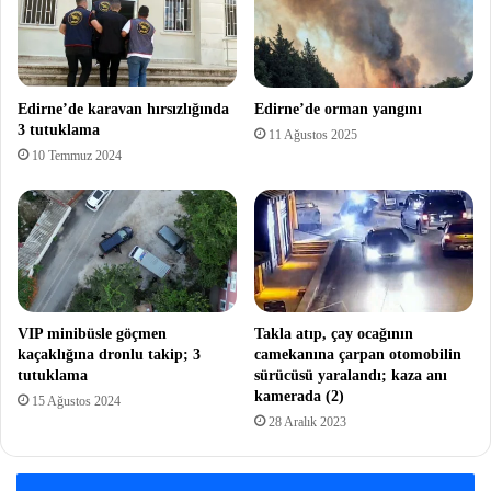
Edirne’de karavan hırsızlığında
Edirne’de orman yangını
3 tutuklama
11 Ağustos 2025
10 Temmuz 2024
VIP minibüsle göçmen
Takla atıp, çay ocağının
kaçaklığına dronlu takip; 3
camekanına çarpan otomobilin
tutuklama
sürücüsü yaralandı; kaza anı
kamerada (2)
15 Ağustos 2024
28 Aralık 2023