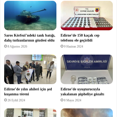
Saros Körfezi’ndeki tank batığı,
Edirne’de 150 kaçak cep
dalış tutkunlarının gözdesi oldu
telefonu ele geçirildi
8 Ağustos 2026
9 Haziran 2024
Edirne’de yılın ahileri için şed
Edirne’de uyuşturucuyla
kuşanma töreni
yakalanan şüpheliye gözaltı
26 Eylül 2024
8 Mayıs 2024