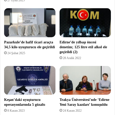
27 Eylül 2025
Pazarkule’de hafif ticari araçta
Edirne’de yılbaşı öncesi
34,5 kilo uyuşturucu ele geçirildi
denetim; 125 litre etil alkol ele
geçirildi (2)
24 Şubat 2025
28 Aralık 2022
Keşan’daki uyuşturucu
Trakya Üniversitesi’nde ‘Edirne
operasyonlarında 5 gözaltı
Yeni Saray kazıları’ konuşuldu
8 Kasım 2023
24 Kasım 2022