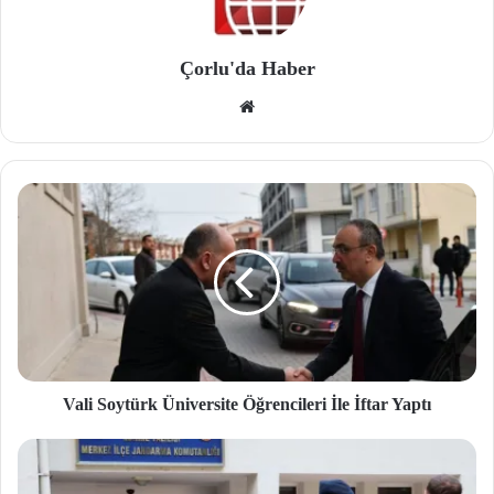
Çorlu'da Haber
We
b
site
si
Vali Soytürk Üniversite Öğrencileri İle İftar Yaptı