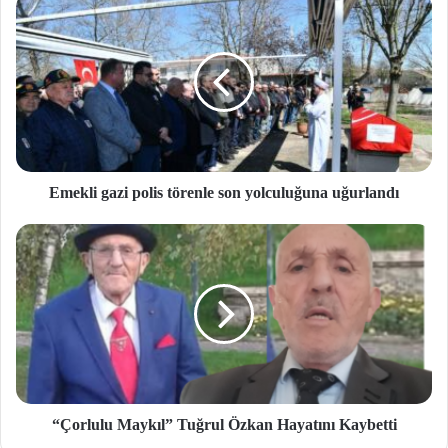
Emekli gazi polis törenle son yolculuğuna uğurlandı
“Çorlulu Maykıl” Tuğrul Özkan Hayatını Kaybetti