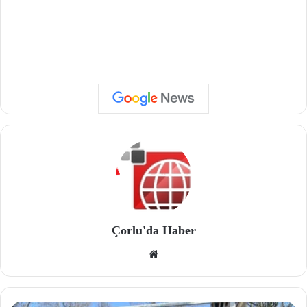
Çorlu'da Haber
We
b
site
si