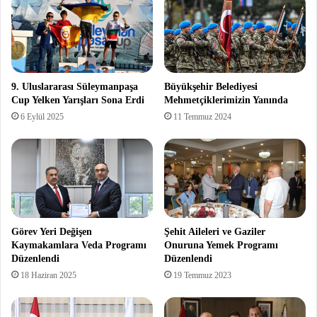
9. Uluslararası Süleymanpaşa
Büyükşehir Belediyesi
Cup Yelken Yarışları Sona Erdi
Mehmetçiklerimizin Yanında
6 Eylül 2025
11 Temmuz 2024
Görev Yeri Değişen
Şehit Aileleri ve Gaziler
Kaymakamlara Veda Programı
Onuruna Yemek Programı
Düzenlendi
Düzenlendi
18 Haziran 2025
19 Temmuz 2023