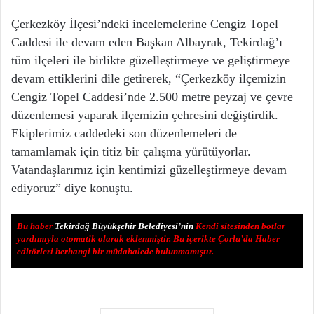
Çerkezköy İlçesi’ndeki incelemelerine Cengiz Topel
Caddesi ile devam eden Başkan Albayrak, Tekirdağ’ı
tüm ilçeleri ile birlikte güzelleştirmeye ve geliştirmeye
devam ettiklerini dile getirerek, “Çerkezköy ilçemizin
Cengiz Topel Caddesi’nde 2.500 metre peyzaj ve çevre
düzenlemesi yaparak ilçemizin çehresini değiştirdik.
Ekiplerimiz caddedeki son düzenlemeleri de
tamamlamak için titiz bir çalışma yürütüyorlar.
Vatandaşlarımız için kentimizi güzelleştirmeye devam
ediyoruz” diye konuştu.
Bu haber
Tekirdağ Büyükşehir Belediyesi’nin
Kendi sitesinden botlar
yardımıyla otomatik olarak eklenmiştir. Bu içerikte Çorlu’da Haber
editörleri herhangi bir müdahalede bulunmamıştır.