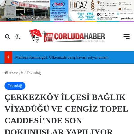
Arama yap ...
Dış görünümü değiştir
M
Mahsun Kırmızıgül: Ülkemizde barış havası esiyor umarım kalıcı olur, umarım yapıcı olur
Anasayfa
/
Tekirdağ
Tekirdağ
ÇERKEZKÖY İLÇESİ BAĞLIK
VİYADÜĞÜ VE CENGİZ TOPEL
CADDESİ’NDE SON
DOKUNUŞLAR YAPILIYOR