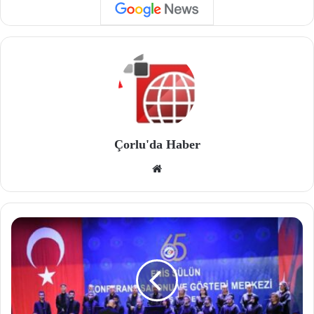
Çorlu'da Haber
We
b
site
si