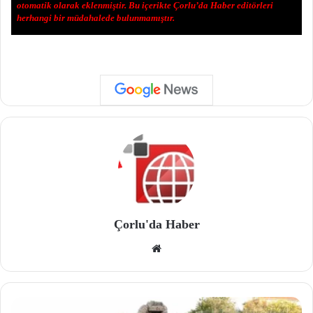
otomatik olarak eklenmiştir. Bu içerikte Çorlu’da Haber editörleri
herhangi bir müdahalede bulunmamıştır.
Çorlu'da Haber
We
b
site
si