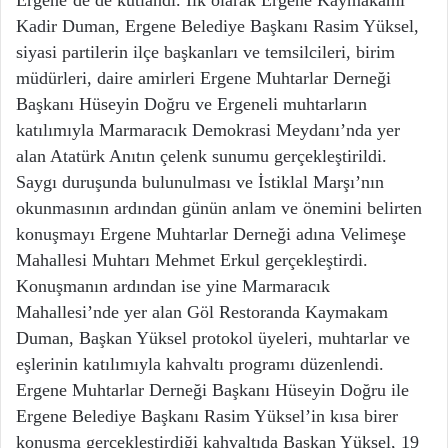
Ergene’de de kutlandı. İlk olarak Ergene Kaymakamı
Kadir Duman, Ergene Belediye Başkanı Rasim Yüksel,
siyasi partilerin ilçe başkanları ve temsilcileri, birim
müdürleri, daire amirleri Ergene Muhtarlar Derneği
Başkanı Hüseyin Doğru ve Ergeneli muhtarların
katılımıyla Marmaracık Demokrasi Meydanı’nda yer
alan Atatürk Anıtın çelenk sunumu gerçekleştirildi.
Saygı duruşunda bulunulması ve İstiklal Marşı’nın
okunmasının ardından günün anlam ve önemini belirten
konuşmayı Ergene Muhtarlar Derneği adına Velimeşe
Mahallesi Muhtarı Mehmet Erkul gerçekleştirdi.
Konuşmanın ardından ise yine Marmaracık
Mahallesi’nde yer alan Göl Restoranda Kaymakam
Duman, Başkan Yüksel protokol üyeleri, muhtarlar ve
eşlerinin katılımıyla kahvaltı programı düzenlendi.
Ergene Muhtarlar Derneği Başkanı Hüseyin Doğru ile
Ergene Belediye Başkanı Rasim Yüksel’in kısa birer
konuşma gerçekleştirdiği kahvaltıda Başkan Yüksel, 19