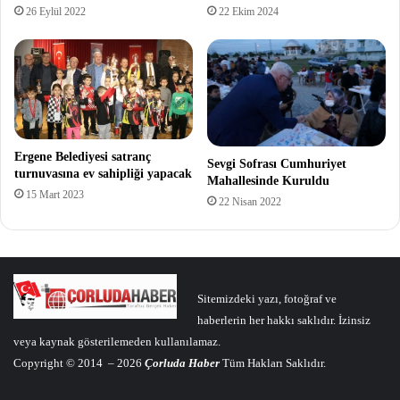
26 Eylül 2022
22 Ekim 2024
Ergene Belediyesi satranç
Sevgi Sofrası Cumhuriyet
turnuvasına ev sahipliği yapacak
Mahallesinde Kuruldu
15 Mart 2023
22 Nisan 2022
Sitemizdeki yazı, fotoğraf ve
haberlerin her hakkı saklıdır. İzinsiz
veya kaynak gösterilemeden kullanılamaz.
Copyright © 2014 – 2026
Çorluda Haber
Tüm Hakları Saklıdır.