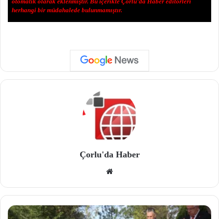
otomatik olarak eklenmiştir. Bu içerikte Çorlu’da Haber editörleri
herhangi bir müdahalede bulunmamıştır.
Çorlu'da Haber
We
b
site
si