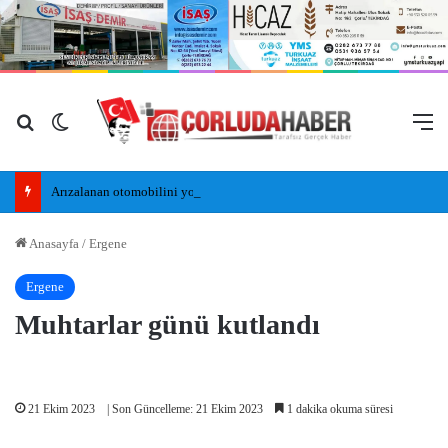
Arama yap ...
Dış görünümü değiştir
M
Arızalanan otomobilini yolda bırakan alkollü sürücü, kaldırımda uyudu
Anasayfa
/
Ergene
Ergene
Muhtarlar günü kutlandı
21 Ekim 2023
| Son Güncelleme: 21 Ekim 2023
1 dakika okuma süresi