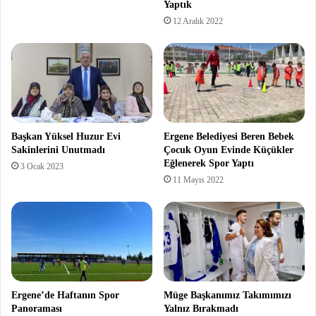
Yaptık
12 Aralık 2022
Başkan Yüksel Huzur Evi
Ergene Belediyesi Beren Bebek
Sakinlerini Unutmadı
Çocuk Oyun Evinde Küçükler
Eğlenerek Spor Yaptı
3 Ocak 2023
11 Mayıs 2022
Ergene’de Haftanın Spor
Müge Başkanımız Takımımızı
Panoraması
Yalnız Bırakmadı