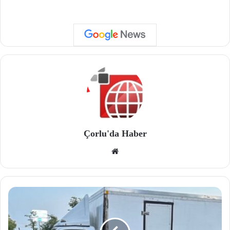
Çorlu'da Haber
We
b
site
si