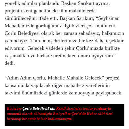
yönelik adımlar planlandı. Başkan Sarıkurt ayrıca,
projenin kent genelindeki tüm mahallelerde
sürdürüleceğini ifade etti. Başkan Sarıkurt, “Şeyhsinan
Mahallemizde gördüğümüz ilgi bizleri çok mutlu etti.
Çorlu Belediyesi olarak her zaman sahadayız, halkımızın
yanındayız. Tüm hemşehrilerimize bir kez daha teşekkür
ediyorum. Gelecek vadeden şehir Çorlu’muzda birlikte
yaşamaktan ve birlikte üretmekten onur duyuyorum.”
dedi.
“Adım Adım Çorlu, Mahalle Mahalle Gelecek” projesi
kapsamında yapılacak diğer mahalle ziyaretlerinin
takvimi önümüzdeki günlerde kamuoyuyla paylaşılacak.
Bu haber
Çorlu Belediyesi’nin
Kendi sitesinden botlar yardımıyla
otomatik olarak eklenmiştir. Bu içerikte Çorlu’da Haber editörleri
herhangi bir müdahalede bulunmamıştır.