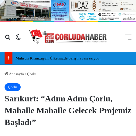
Arama yap ...
Dış görünümü değiştir
M
Mahsun Kırmızıgül: Ülkemizde barış havası esiyor umarım kalıcı olur, umarım yapıcı olur
Anasayfa
/
Çorlu
Çorlu
Sarıkurt: “Adım Adım Çorlu,
Mahalle Mahalle Gelecek Projemiz
Başladı”