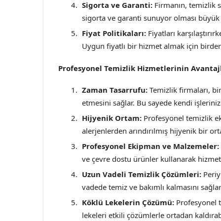
Sigorta ve Garanti:
Firmanın, temizlik 
sigorta ve garanti sunuyor olması büyük b
Fiyat Politikaları:
Fiyatları karşılaştırı
Uygun fiyatlı bir hizmet almak için birden 
Profesyonel Temizlik Hizmetlerinin Avantaj
Zaman Tasarrufu:
Temizlik firmaları, b
etmesini sağlar. Bu sayede kendi işlerinize
Hijyenik Ortam:
Profesyonel temizlik eki
alerjenlerden arındırılmış hijyenik bir or
Profesyonel Ekipman ve Malzemeler:
ve çevre dostu ürünler kullanarak hizmet 
Uzun Vadeli Temizlik Çözümleri:
Periy
vadede temiz ve bakımlı kalmasını sağlar
Köklü Lekelerin Çözümü:
Profesyonel te
lekeleri etkili çözümlerle ortadan kaldırabi