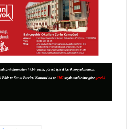
zılı izni alınmadan hiçbir yazılı, görsel, işitsel içerik kopyalanamaz,
lı Fikir ve Sanat Eserleri Kanunu’na ve
6102
sayılı maddesine göre
gerekli