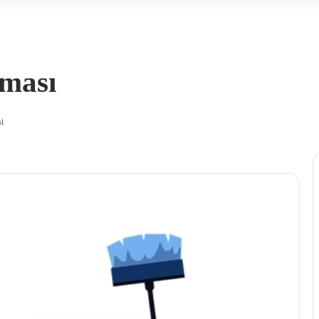
rması
i