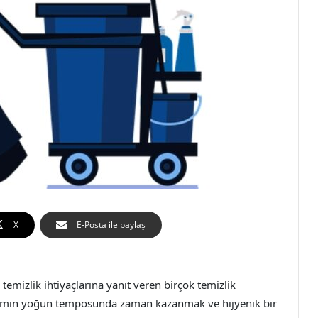
X
E-Posta ile paylaş
mizlik ihtiyaçlarına yanıt veren birçok temizlik
aşamın yoğun temposunda zaman kazanmak ve hijyenik bir