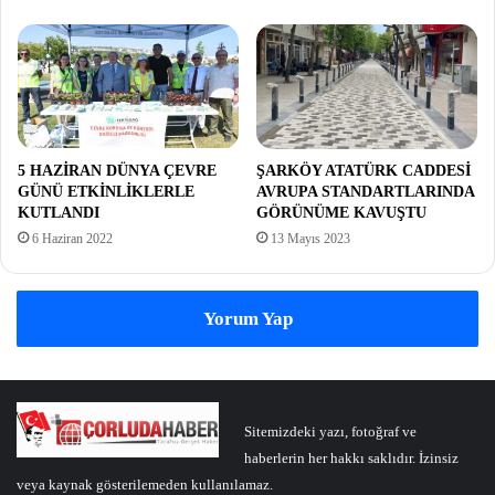
5 HAZİRAN DÜNYA ÇEVRE
ŞARKÖY ATATÜRK CADDESİ
GÜNÜ ETKİNLİKLERLE
AVRUPA STANDARTLARINDA
KUTLANDI
GÖRÜNÜME KAVUŞTU
6 Haziran 2022
13 Mayıs 2023
Yorum Yap
Sitemizdeki yazı, fotoğraf ve
haberlerin her hakkı saklıdır. İzinsiz
veya kaynak gösterilemeden kullanılamaz.