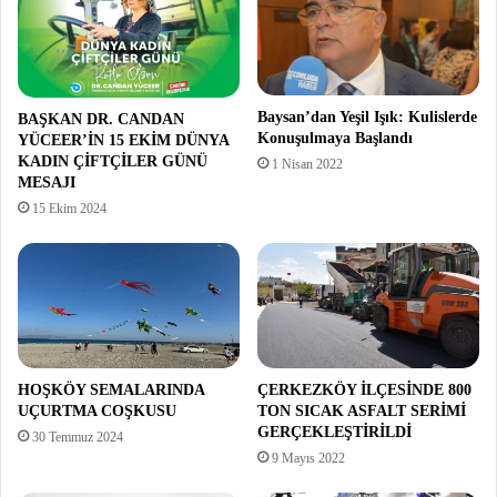
Baysan’dan Yeşil Işık: Kulislerde
BAŞKAN DR. CANDAN
Konuşulmaya Başlandı
YÜCEER’İN 15 EKİM DÜNYA
KADIN ÇİFTÇİLER GÜNÜ
1 Nisan 2022
MESAJI
15 Ekim 2024
HOŞKÖY SEMALARINDA
ÇERKEZKÖY İLÇESİNDE 800
UÇURTMA COŞKUSU
TON SICAK ASFALT SERİMİ
GERÇEKLEŞTİRİLDİ
30 Temmuz 2024
9 Mayıs 2022