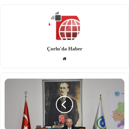
Çorlu'da Haber
We
b
site
si