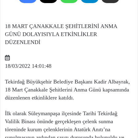
18 MART ÇANAKKALE ŞEHİTLERİNİ ANMA
GÜNÜ DOLAYISIYLA ETKİNLİKLER
DÜZENLENDİ
18/03/2022 14:01:48
Tekirdağ Büyükşehir Belediye Başkanı Kadir Albayrak,
18 Mart Çanakkale Şehitlerini Anma Günü kapsamında
düzenlenen etkinliklere katıldı.
İlk olarak Süleymanpaşa ilçesinde Tarihi Tekirdağ
Valilik Binası önünde gerçekleşen çelenk sunma
töreninde kurum çelenklerinin Atatürk Anıtı’na
sunulmasının ardından saygı duruşunda bulunuldu ve