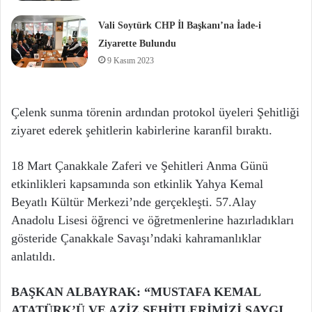
Vali Soytürk CHP İl Başkanı’na İade-i
Ziyarette Bulundu
9 Kasım 2023
Çelenk sunma törenin ardından protokol üyeleri Şehitliği
ziyaret ederek şehitlerin kabirlerine karanfil bıraktı.
18 Mart Çanakkale Zaferi ve Şehitleri Anma Günü
etkinlikleri kapsamında son etkinlik Yahya Kemal
Beyatlı Kültür Merkezi’nde gerçekleşti. 57.Alay
Anadolu Lisesi öğrenci ve öğretmenlerine hazırladıkları
gösteride Çanakkale Savaşı’ndaki kahramanlıklar
anlatıldı.
BAŞKAN ALBAYRAK: “MUSTAFA KEMAL
ATATÜRK’Ü VE AZİZ ŞEHİTLERİMİZİ SAYGI