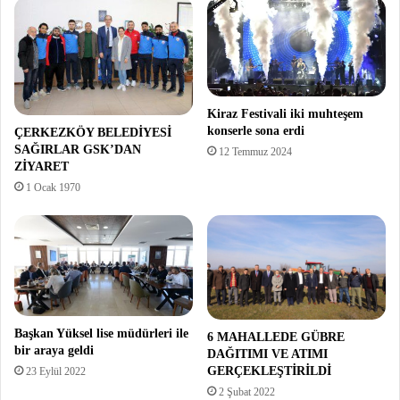
Kiraz Festivali iki muhteşem
konserle sona erdi
ÇERKEZKÖY BELEDİYESİ
SAĞIRLAR GSK’DAN
12 Temmuz 2024
ZİYARET
1 Ocak 1970
Başkan Yüksel lise müdürleri ile
6 MAHALLEDE GÜBRE
bir araya geldi
DAĞITIMI VE ATIMI
GERÇEKLEŞTİRİLDİ
23 Eylül 2022
2 Şubat 2022