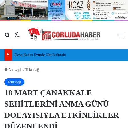
Arama yap ...
Dış görünümü değiştir
M
Genç Kadın Evinde Ölü Bulundu
Anasayfa
/
Tekirdağ
Tekirdağ
18 MART ÇANAKKALE
ŞEHİTLERİNİ ANMA GÜNÜ
DOLAYISIYLA ETKİNLİKLER
DÜZENLENDİ