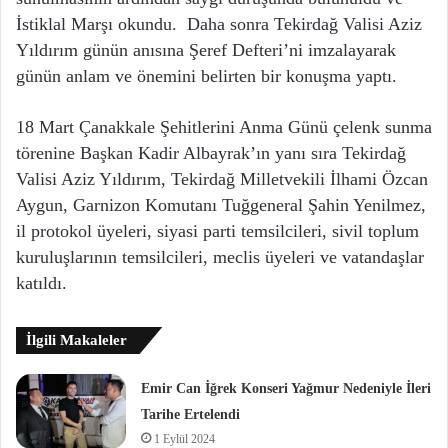
İstiklal Marşı okundu. Daha sonra Tekirdağ Valisi Aziz
Yıldırım günün anısına Şeref Defteri’ni imzalayarak
günün anlam ve önemini belirten bir konuşma yaptı.
18 Mart Çanakkale Şehitlerini Anma Günü çelenk sunma
törenine Başkan Kadir Albayrak’ın yanı sıra Tekirdağ
Valisi Aziz Yıldırım, Tekirdağ Milletvekili İlhami Özcan
Aygun, Garnizon Komutanı Tuğgeneral Şahin Yenilmez,
il protokol üyeleri, siyasi parti temsilcileri, sivil toplum
kuruluşlarının temsilcileri, meclis üyeleri ve vatandaşlar
katıldı.
İlgili Makaleler
Emir Can İğrek Konseri Yağmur Nedeniyle İleri
Tarihe Ertelendi
1 Eylül 2024