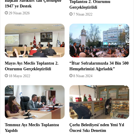
Başkan Sarıkurt`tan Çorluspor
Toplantısı 2. Oturumu
1947`ye Destek
Gerçekleştirildi
29 Nisan 2026
7 Nisan 2022
Mayıs Ayı Meclis Toplantısı 2.
“İftar Sofralarımızda 34 Bin 500
Oturumu Gerçekleştirildi
Hemşehrimizi Ağırladık”
18 Mayıs 2022
8 Nisan 2024
Temmuz Ayı Meclis Toplantısı
Çorlu Belediyesi`nden Yeni Yıl
Yapıldı
Öncesi Sıkı Denetim