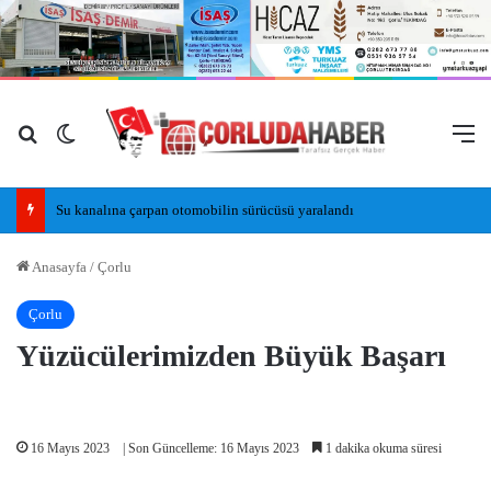
Arama yap ...
Dış görünümü değiştir
M
Su kanalına çarpan otomobilin sürücüsü yaralandı
Anasayfa
/
Çorlu
Çorlu
Yüzücülerimizden Büyük Başarı
16 Mayıs 2023
| Son Güncelleme: 16 Mayıs 2023
1 dakika okuma süresi