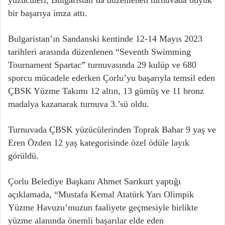
yüzücüleri, Bulgaristan’da düzenlenen turnuvada büyük
bir başarıya imza attı.
Bulgaristan’ın Sandanski kentinde 12-14 Mayıs 2023
tarihleri arasında düzenlenen “Seventh Swimming
Tournament Spartac” turnuvasında 29 kulüp ve 680
sporcu mücadele ederken Çorlu’yu başarıyla temsil eden
ÇBSK Yüzme Takımı 12 altın, 13 gümüş ve 11 bronz
madalya kazanarak turnuva 3.’sü oldu.
Turnuvada ÇBSK yüzücülerinden Toprak Bahar 9 yaş ve
Eren Özden 12 yaş kategorisinde özel ödüle layık
görüldü.
Çorlu Belediye Başkanı Ahmet Sarıkurt yaptığı
açıklamada, “Mustafa Kemal Atatürk Yarı Olimpik
Yüzme Havuzu’muzun faaliyete geçmesiyle birlikte
yüzme alanında önemli başarılar elde eden