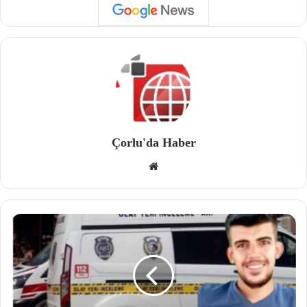
Çorlu'da Haber
We
b
site
si