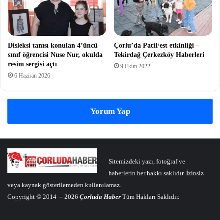
Disleksi tanısı konulan 4’üncü
Çorlu’da PatiFest etkinliği –
sınıf öğrencisi Nuse Nur, okulda
Tekirdağ Çerkezköy Haberleri
resim sergisi açtı
9 Ekim 2022
6 Haziran 2026
Yorum Yap
Sitemizdeki yazı, fotoğraf ve
haberlerin her hakkı saklıdır. İzinsiz
veya kaynak gösterilemeden kullanılamaz.
Copyright © 2014 – 2026
Çorluda Haber
Tüm Hakları Saklıdır.