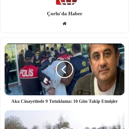
Çorlu'da Haber
We
b
site
si
Aka Cinayetinde 9 Tutuklama: 10 Gün Takip Etmişler