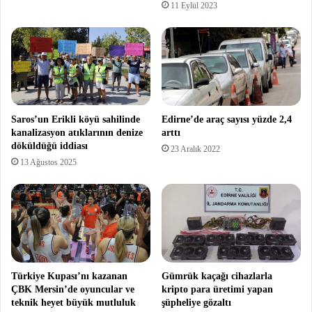
11 Eylül 2023
Saros’un Erikli köyü sahilinde
Edirne’de araç sayısı yüzde 2,4
kanalizasyon atıklarının denize
arttı
döküldüğü iddiası
23 Aralık 2022
13 Ağustos 2025
Türkiye Kupası’nı kazanan
Gümrük kaçağı cihazlarla
ÇBK Mersin’de oyuncular ve
kripto para üretimi yapan
teknik heyet büyük mutluluk
şüpheliye gözaltı