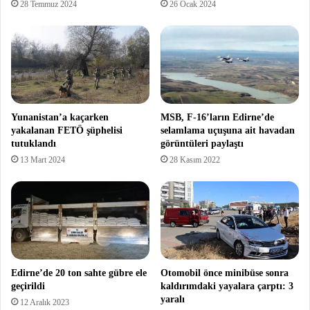
28 Temmuz 2024
26 Ocak 2024
Yunanistan’a kaçarken
MSB, F-16’ların Edirne’de
yakalanan FETÖ şüphelisi
selamlama uçuşuna ait havadan
tutuklandı
görüntüleri paylaştı
13 Mart 2024
28 Kasım 2022
Edirne’de 20 ton sahte gübre ele
Otomobil önce minibüse sonra
geçirildi
kaldırımdaki yayalara çarptı: 3
yaralı
12 Aralık 2023