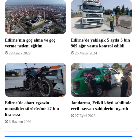
Edirne’nin göç alma ve göç
Edirne’de yaklaşık 5 ayda 3 bin
verme nedeni eğitim
909 ağır vasıta kontrol edildi
29 Aralık 2022
26 Mayıs 2024
Edirne’de abart egzozlu
Jandarma, Erikli köyü sahilinde
motosiklet sürücüsüne 27 bin
evcil hayvan sahiplerini uyardı
lira ceza
27 Eylül 2023
3 Haziran 2026