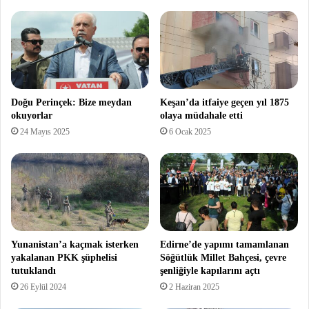
Doğu Perinçek: Bize meydan
Keşan’da itfaiye geçen yıl 1875
okuyorlar
olaya müdahale etti
24 Mayıs 2025
6 Ocak 2025
Yunanistan’a kaçmak isterken
Edirne’de yapımı tamamlanan
yakalanan PKK şüphelisi
Söğütlük Millet Bahçesi, çevre
tutuklandı
şenliğiyle kapılarını açtı
26 Eylül 2024
2 Haziran 2025