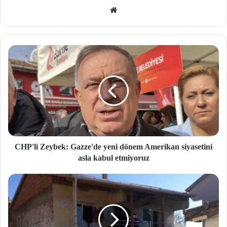
We
b
site
si
CHP'li Zeybek: Gazze'de yeni dönem Amerikan siyasetini
asla kabul etmiyoruz