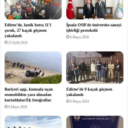
Edirne’de, lastik botta 11’i
İpsala OSB’de üniversite-sanayi
çocuk, 27 kaçak göçmen
işbirliği protokolü
yakalandı
6 Mayıs 2026
25 Eylül 2024
Bariyeri aşıp, kumsala uçan
Edirne’de 9 kaçak göçmen
otomobilden yara almadan
yakalandı
kurtuldular/Ek fotoğraflar
6 Mayıs 2024
9 Mayıs 2026