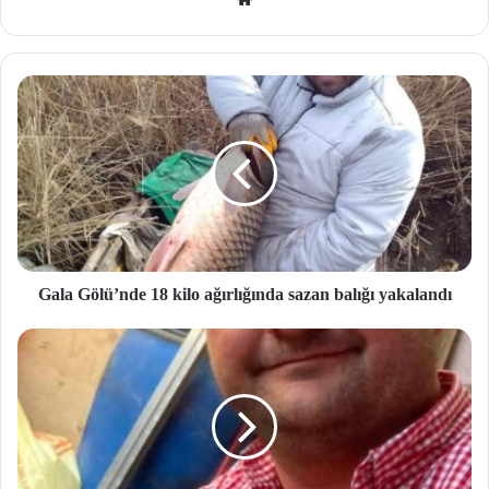
We
b
site
si
Gala Gölü’nde 18 kilo ağırlığında sazan balığı yakalandı