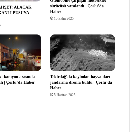
Otomobille çarpışan motosiklet
sürücüsü yaralandı | Çorlu’da
AHŞET: ALACAK
Haber
KANLI PUSUYA
10 Ekim 2025
6
 iki kamyon arasında
Tekirdağ’da kaybolan hayvanları
ralı | Çorlu’da Haber
jandarma dronla buldu | Çorlu’da
Haber
5 Haziran 2025