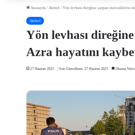
Anasayfa
/
Aktüel
/
Yön levhası direğine çarpan motosikletin sü
Aktüel
Yön levhası direğin
Azra hayatını kaybe
27 Haziran 2025
| Son Güncelleme: 27 Haziran 2025
Okuma Süresi