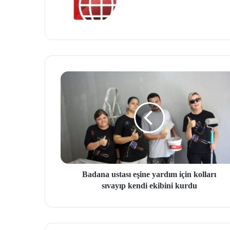
b
site
si
Badana ustası eşine yardım için kolları
sıvayıp kendi ekibini kurdu