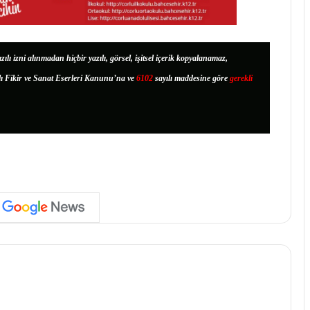
zılı izni alınmadan hiçbir yazılı, görsel, işitsel içerik kopyalanamaz,
lı Fikir ve Sanat Eserleri Kanunu’na ve
6102
sayılı maddesine göre
gerekli