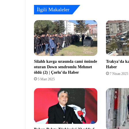
İlgili Makaleler
Silahlı kavga sırasında cami önünde
Trakya’da kar
oturan Down sendromlu Mehmet
Haber
öldü (2) | Çorlu’da Haber
7 Nisan 2025
5 Mart 2025