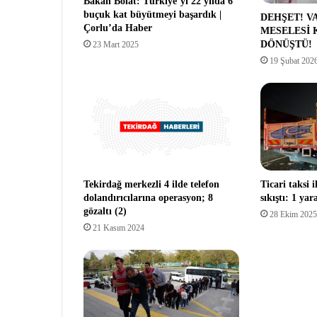
Bakan Bolat: Türkiye’yi 22 yılda 6
buçuk kat büyütmeyi başardık |
DEHŞET! V
Çorlu’da Haber
MESELESİ 
DÖNÜŞTÜ!
23 Mart 2025
19 Şubat 202
Tekirdağ merkezli 4 ilde telefon
Ticari taksi
dolandırıcılarına operasyon; 8
sıkıştı: 1 ya
gözaltı (2)
28 Ekim 2025
21 Kasım 2024