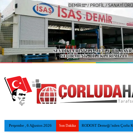
Perşembe , 6 Ağustos 2026
Eski Reyap Hastanesi, Daviva Ç
Son Dakika