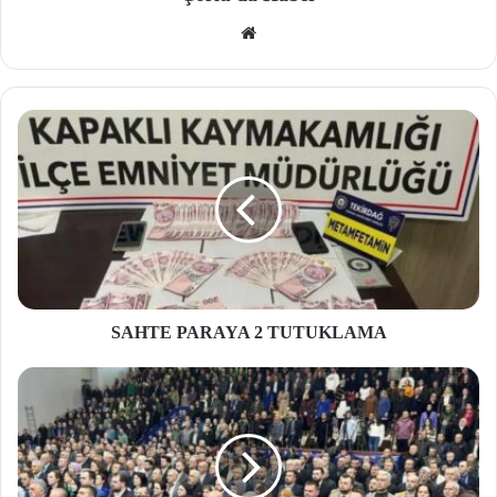
We
b
site
si
SAHTE PARAYA 2 TUTUKLAMA