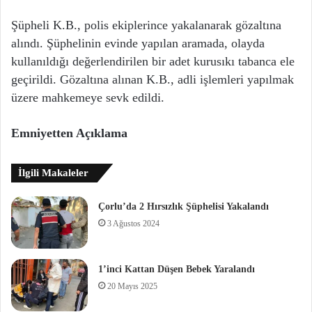
Şüpheli K.B., polis ekiplerince yakalanarak gözaltına
alındı. Şüphelinin evinde yapılan aramada, olayda
kullanıldığı değerlendirilen bir adet kurusıkı tabanca ele
geçirildi. Gözaltına alınan K.B., adli işlemleri yapılmak
üzere mahkemeye sevk edildi.
Emniyetten Açıklama
İlgili Makaleler
Çorlu’da 2 Hırsızlık Şüphelisi Yakalandı
3 Ağustos 2024
1’inci Kattan Düşen Bebek Yaralandı
20 Mayıs 2025