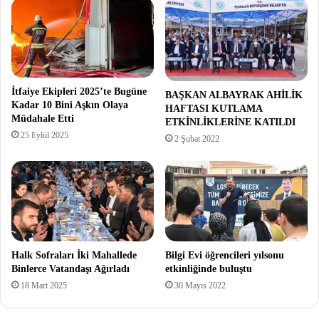
İtfaiye Ekipleri 2025’te Bugüne
BAŞKAN ALBAYRAK AHİLİK
Kadar 10 Bini Aşkın Olaya
HAFTASI KUTLAMA
Müdahale Etti
ETKİNLİKLERİNE KATILDI
25 Eylül 2025
2 Şubat 2022
Halk Sofraları İki Mahallede
Bilgi Evi öğrencileri yılsonu
Binlerce Vatandaşı Ağırladı
etkinliğinde buluştu
18 Mart 2025
30 Mayıs 2022