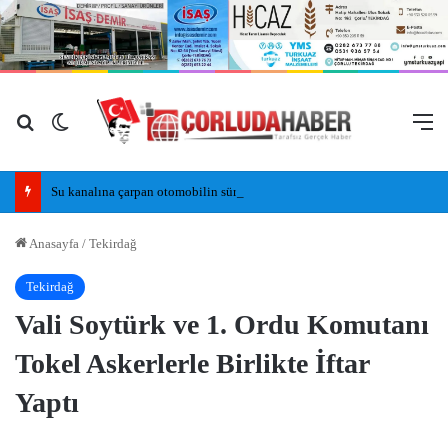
Arama yap ...
Dış görünümü değiştir
M
Su kanalına çarpan otomobilin sürücüsü yaralandı
Anasayfa
/
Tekirdağ
Tekirdağ
Vali Soytürk ve 1. Ordu Komutanı
Tokel Askerlerle Birlikte İftar
Yaptı