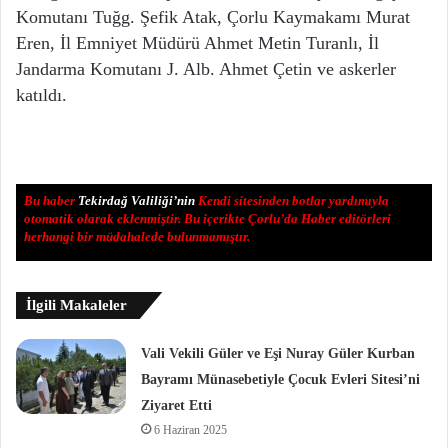
Komutanı Tuğg. Şefik Atak, Çorlu Kaymakamı Murat
Eren, İl Emniyet Müdürü Ahmet Metin Turanlı, İl
Jandarma Komutanı J. Alb. Ahmet Çetin ve askerler
katıldı.
Bu haber
Tekirdağ Valiliği’nin
Kendi sitesinden botlar yardımıyla
otomatik olarak eklenmiştir. Bu içerikte Çorlu’da Haber editörleri
herhangi bir müdahalede bulunmamıştır.
İlgili Makaleler
Vali Vekili Güler ve Eşi Nuray Güler Kurban
Bayramı Münasebetiyle Çocuk Evleri Sitesi’ni
Ziyaret Etti
6 Haziran 2025