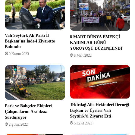
Vali Soytürk Ak Parti İl
8 MART DÜNYA EMEKÇİ
Başkanı’na İade-i Ziyarette
KADINLAR GÜNÜ
Bulundu
YÜRÜYÜŞÜ DÜZENLENDİ
9 Kasım 2023
8 Mart 2022
Tekirdağ Aile Hekimleri Derneği
Park ve Bahçeler Ekipleri
Başkan ve Üyeleri Vali
Çalışmalarını Aralıksız
Soytürk’ü Ziyaret Etti
Sürdürüyor
5 Eylül 2023
2 Şubat 2022