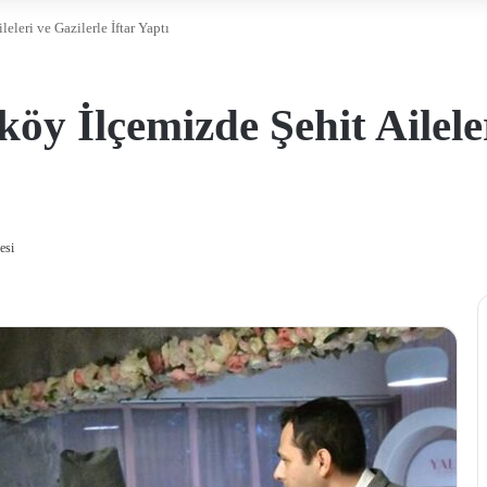
eleri ve Gazilerle İftar Yaptı
öy İlçemizde Şehit Aileler
esi