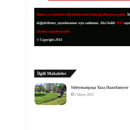
Haber ve resimlerin telif haklarından dolayı kullanımı yasaktır
.
Ya
değiştirilemez, yayınlanamaz veya satılamaz. Aksi halde
5846
sayı
işlemler uygulanacaktır.
© Copyright 2014
İlgili Makaleler
Süleymanpaşa Yaza Hazırlanıyor
2 Mayıs 2025