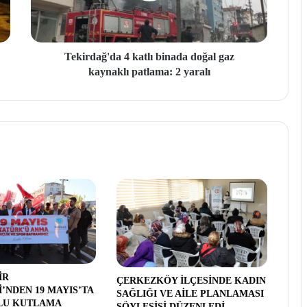
Tekirdağ'da 4 katlı binada doğal gaz
kaynaklı patlama: 2 yaralı
İR
ÇERKEZKÖY İLÇESİNDE KADIN
İ’NDEN 19 MAYIS’TA
SAĞLIĞI VE AİLE PLANLAMASI
LU KUTLAMA
SÖYLEŞİSİ DÜZENLEDİ