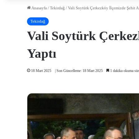
Anasayfa
/
Tekirdağ
/
Vali Soytürk Çerkezköy İlçemizde Şehit Ail
Tekirdağ
Vali Soytürk Çerkezk
Yaptı
18 Mart 2025
| Son Güncelleme: 18 Mart 2025
1 dakika okuma sür