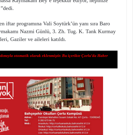
hassa Kaymakam Bey’e teşekkür ediyor, hepinize
 ”dedi.
n iftar programına Vali Soytürk’ün yanı sıra Baro
ymakamı Nazmi Günlü, 3. Zh. Tug. K. Tank Kurmay
ri, Gaziler ve aileleri katıldı.
rdımıyla otomatik olarak eklenmiştir. Bu içerikte Çorlu’da Haber