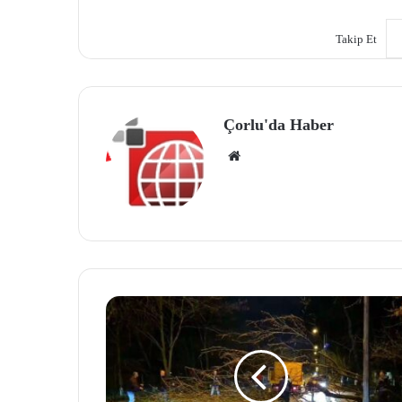
Takip Et
Çorlu'da Haber
We
b
site
si