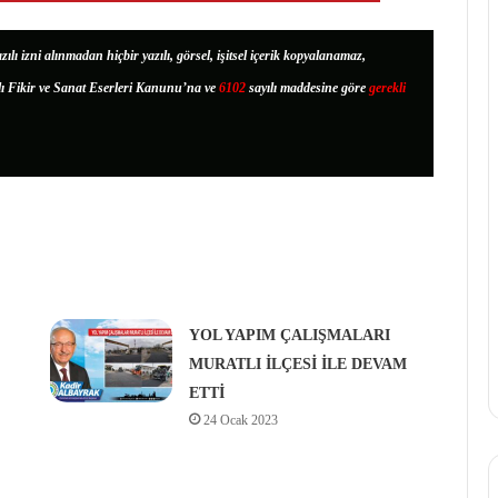
zılı izni alınmadan hiçbir yazılı, görsel, işitsel içerik kopyalanamaz,
lı Fikir ve Sanat Eserleri Kanunu’na ve
6102
sayılı maddesine göre
gerekli
YOL YAPIM ÇALIŞMALARI
MURATLI İLÇESİ İLE DEVAM
ETTİ
24 Ocak 2023