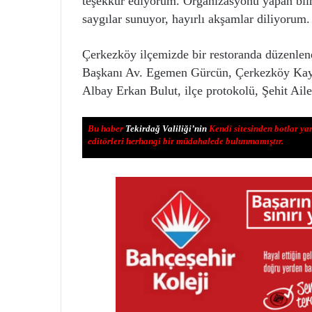
teşekkür ediyorum. Organizasyonu yapan bil
saygılar sunuyor, hayırlı akşamlar diliyorum.
Çerkezköy ilçemizde bir restoranda düzenlene
Başkanı Av. Egemen Gürcün, Çerkezköy Ka
Albay Erkan Bulut, ilçe protokolü, Şehit Ailele
Bu haber
Tekirdağ Valiliği’nin
Kendi sitesinden botlar ya
editörleri herhangi bir müdahalede bulunmamıştır.