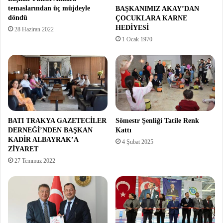
temaslarından üç müjdeyle
BAŞKANIMIZ AKAY’DAN
döndü
ÇOCUKLARA KARNE
HEDİYESİ
28 Haziran 2022
1 Ocak 1970
BATI TRAKYA GAZETECİLER
Sömestr Şenliği Tatile Renk
DERNEĞİ’NDEN BAŞKAN
Kattı
KADİR ALBAYRAK’A
4 Şubat 2025
ZİYARET
27 Temmuz 2022