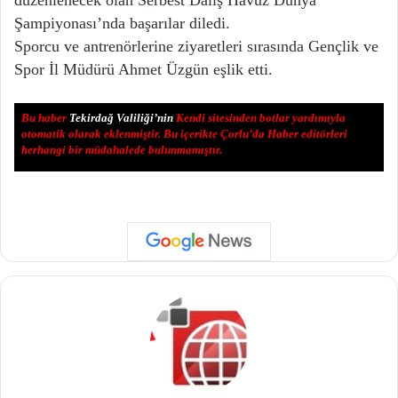
düzenlenecek olan Serbest Dalış Havuz Dünya
Şampiyonası’nda başarılar diledi.
Sporcu ve antrenörlerine ziyaretleri sırasında Gençlik ve
Spor İl Müdürü Ahmet Üzgün eşlik etti.
Bu haber
Tekirdağ Valiliği’nin
Kendi sitesinden botlar yardımıyla
otomatik olarak eklenmiştir. Bu içerikte Çorlu’da Haber editörleri
herhangi bir müdahalede bulunmamıştır.