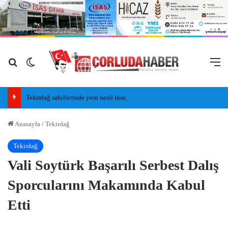
Arama yap ...
Dış görünümü değiştir
M
Tekirdağ sahillerinde yeni nesil insansız cankurtaran araçları görevde
Anasayfa
/
Tekirdağ
Tekirdağ
Vali Soytürk Başarılı Serbest Dalış
Sporcularını Makamında Kabul
Etti