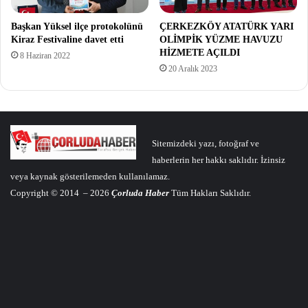
Başkan Yüksel ilçe protokolünü
ÇERKEZKÖY ATATÜRK YARI
Kiraz Festivaline davet etti
OLİMPİK YÜZME HAVUZU
HİZMETE AÇILDI
8 Haziran 2022
20 Aralık 2023
Sitemizdeki yazı, fotoğraf ve
haberlerin her hakkı saklıdır. İzinsiz
veya kaynak gösterilemeden kullanılamaz.
Copyright © 2014 – 2026
Çorluda Haber
Tüm Hakları Saklıdır.