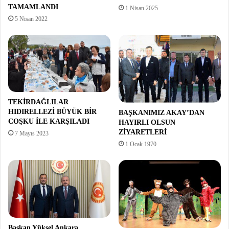
TAMAMLANDI
1 Nisan 2025
5 Nisan 2022
TEKİRDAĞLILAR
HIDIRELLEZİ BÜYÜK BİR
BAŞKANIMIZ AKAY’DAN
COŞKU İLE KARŞILADI
HAYIRLI OLSUN
ZİYARETLERİ
7 Mayıs 2023
1 Ocak 1970
Başkan Yüksel Ankara