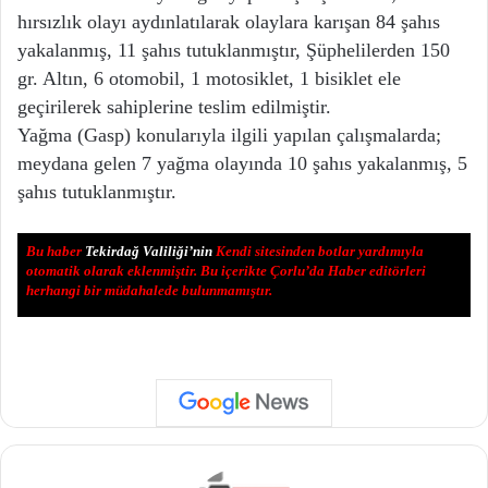
hırsızlık olayı aydınlatılarak olaylara karışan 84 şahıs
yakalanmış, 11 şahıs tutuklanmıştır, Şüphelilerden 150
gr. Altın, 6 otomobil, 1 motosiklet, 1 bisiklet ele
geçirilerek sahiplerine teslim edilmiştir.
Yağma (Gasp) konularıyla ilgili yapılan çalışmalarda;
meydana gelen 7 yağma olayında 10 şahıs yakalanmış, 5
şahıs tutuklanmıştır.
Bu haber
Tekirdağ Valiliği’nin
Kendi sitesinden botlar yardımıyla
otomatik olarak eklenmiştir. Bu içerikte Çorlu’da Haber editörleri
herhangi bir müdahalede bulunmamıştır.