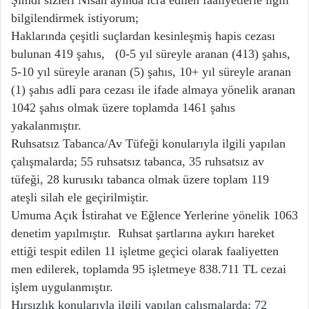
Şimdi sizleri Nisan ayında icra edilen faaliyetlerle ilgili
bilgilendirmek istiyorum;
Haklarında çeşitli suçlardan kesinleşmiş hapis cezası
bulunan 419 şahıs, (0-5 yıl süreyle aranan (413) şahıs,
5-10 yıl süreyle aranan (5) şahıs, 10+ yıl süreyle aranan
(1) şahıs adli para cezası ile ifade almaya yönelik aranan
1042 şahıs olmak üzere toplamda 1461 şahıs
yakalanmıştır.
Ruhsatsız Tabanca/Av Tüfeği konularıyla ilgili yapılan
çalışmalarda; 55 ruhsatsız tabanca, 35 ruhsatsız av
tüfeği, 28 kurusıkı tabanca olmak üzere toplam 119
ateşli silah ele geçirilmiştir.
Umuma Açık İstirahat ve Eğlence Yerlerine yönelik 1063
denetim yapılmıştır. Ruhsat şartlarına aykırı hareket
ettiği tespit edilen 11 işletme geçici olarak faaliyetten
men edilerek, toplamda 95 işletmeye 838.711 TL cezai
işlem uygulanmıştır.
Hırsızlık konularıyla ilgili yapılan çalışmalarda; 72