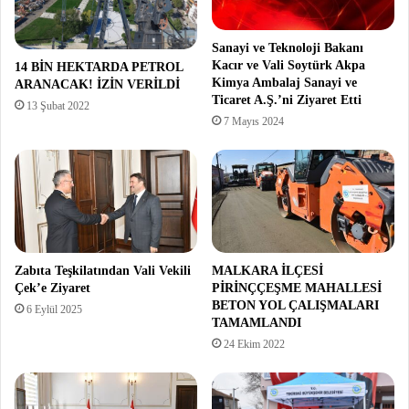
Sanayi ve Teknoloji Bakanı
Kacır ve Vali Soytürk Akpa
14 BİN HEKTARDA PETROL
Kimya Ambalaj Sanayi ve
ARANACAK! İZİN VERİLDİ
Ticaret A.Ş.’ni Ziyaret Etti
13 Şubat 2022
7 Mayıs 2024
Zabıta Teşkilatından Vali Vekili
MALKARA İLÇESİ
Çek’e Ziyaret
PİRİNÇÇEŞME MAHALLESİ
BETON YOL ÇALIŞMALARI
6 Eylül 2025
TAMAMLANDI
24 Ekim 2022