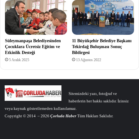
Süleymanpaşa Belediyesinden
11 Büyükşehir Belediye Başkanı
Çocuklara Ücretsiz Eğitim ve
Tekirdağ Buluşması Sonuç
Etkinlik Desteği
Bildirgesi
5 Aralık 2025
13 Ağustos 2022
Sitemizdeki yazı, fotoğraf ve
haberlerin her hakkı saklıdır. İzinsiz
veya kaynak gösterilemeden kullanılamaz.
Copyright © 2014 – 2026
Çorluda Haber
Tüm Hakları Saklıdır.