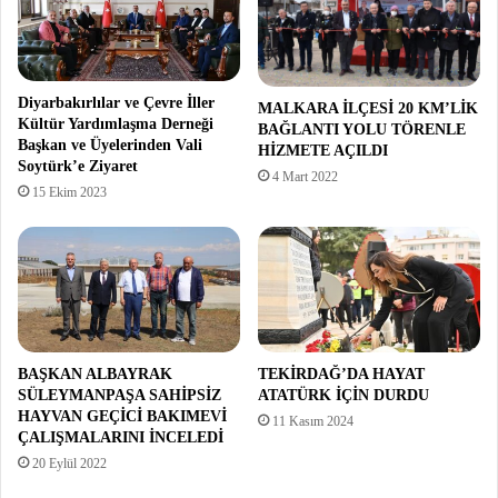
Diyarbakırlılar ve Çevre İller
MALKARA İLÇESİ 20 KM’LİK
Kültür Yardımlaşma Derneği
BAĞLANTI YOLU TÖRENLE
Başkan ve Üyelerinden Vali
HİZMETE AÇILDI
Soytürk’e Ziyaret
4 Mart 2022
15 Ekim 2023
BAŞKAN ALBAYRAK
TEKİRDAĞ’DA HAYAT
SÜLEYMANPAŞA SAHİPSİZ
ATATÜRK İÇİN DURDU
HAYVAN GEÇİCİ BAKIMEVİ
11 Kasım 2024
ÇALIŞMALARINI İNCELEDİ
20 Eylül 2022