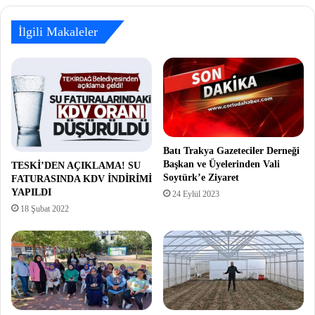
İlgili Makaleler
Batı Trakya Gazeteciler Derneği
Başkan ve Üyelerinden Vali
TESKİ’DEN AÇIKLAMA! SU
Soytürk’e Ziyaret
FATURASINDA KDV İNDİRİMİ
YAPILDI
24 Eylül 2023
18 Şubat 2022