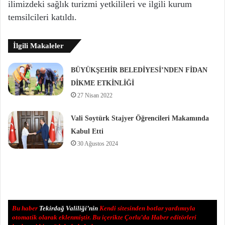
ilimizdeki sağlık turizmi yetkilileri ve ilgili kurum
temsilcileri katıldı.
İlgili Makaleler
BÜYÜKŞEHİR BELEDİYESİ’NDEN FİDAN
DİKME ETKİNLİĞİ
27 Nisan 2022
Vali Soytürk Stajyer Öğrencileri Makamında
Kabul Etti
30 Ağustos 2024
Bu haber
Tekirdağ Valiliği’nin
Kendi sitesinden botlar yardımıyla
otomatik olarak eklenmiştir. Bu içerikte Çorlu’da Haber editörleri