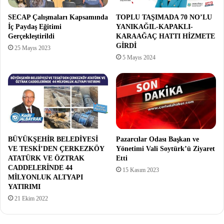
SECAP Çalışmaları Kapsamında
TOPLU TAŞIMADA 70 NO’LU
İç Paydaş Eğitimi
YANIKAĞIL-KAPAKLI-
Gerçekleştirildi
KARAAĞAÇ HATTI HİZMETE
GİRDİ
25 Mayıs 2023
5 Mayıs 2024
BÜYÜKŞEHİR BELEDİYESİ
Pazarcılar Odası Başkan ve
VE TESKİ’DEN ÇERKEZKÖY
Yönetimi Vali Soytürk’ü Ziyaret
ATATÜRK VE ÖZTRAK
Etti
CADDELERİNDE 44
15 Kasım 2023
MİLYONLUK ALTYAPI
YATIRIMI
21 Ekim 2022