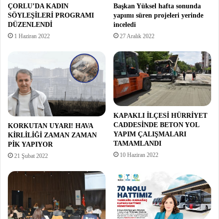
ÇORLU’DA KADIN
Başkan Yüksel hafta sonunda
SÖYLEŞİLERİ PROGRAMI
yapımı süren projeleri yerinde
DÜZENLENDİ
inceledi
1 Haziran 2022
27 Aralık 2022
KAPAKLI İLÇESİ HÜRRİYET
CADDESİNDE BETON YOL
KORKUTAN UYARI! HAVA
YAPIM ÇALIŞMALARI
KİRLİLİĞİ ZAMAN ZAMAN
TAMAMLANDI
PİK YAPIYOR
10 Haziran 2022
21 Şubat 2022