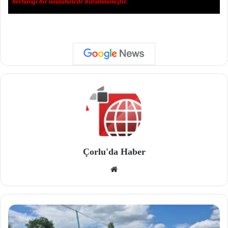
herhangi bir müdahalede bulunmamıştır.
Çorlu'da Haber
We
b
site
si