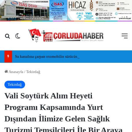
Arama yap ...
Dış görünümü değiştir
M
Su kanalına çarpan otomobilin sürücüsü yaralandı
Anasayfa
/
Tekirdağ
Tekirdağ
Vali Soytürk Alım Heyeti
Programı Kapsamında Yurt
Dışından İlimize Gelen Sağlık
Turizmi Temsilcileri İle Bir Araya