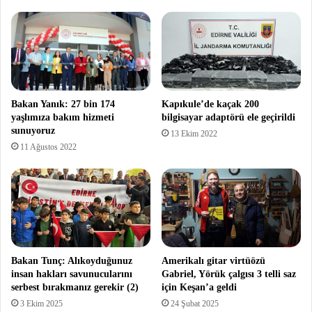
Bakan Yanık: 27 bin 174
Kapıkule’de kaçak 200
yaşlımıza bakım hizmeti
bilgisayar adaptörü ele geçirildi
sunuyoruz
13 Ekim 2022
11 Ağustos 2022
Bakan Tunç: Alıkoyduğunuz
Amerikalı gitar virtüözü
insan hakları savunucularını
Gabriel, Yörük çalgısı 3 telli saz
serbest bırakmanız gerekir (2)
için Keşan’a geldi
3 Ekim 2025
24 Şubat 2025