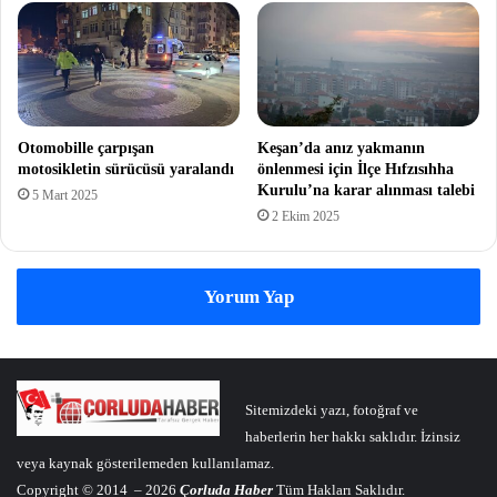
Otomobille çarpışan
Keşan’da anız yakmanın
motosikletin sürücüsü yaralandı
önlenmesi için İlçe Hıfzısıhha
Kurulu’na karar alınması talebi
5 Mart 2025
2 Ekim 2025
Yorum Yap
Sitemizdeki yazı, fotoğraf ve
haberlerin her hakkı saklıdır. İzinsiz
veya kaynak gösterilemeden kullanılamaz.
Copyright © 2014 – 2026
Çorluda Haber
Tüm Hakları Saklıdır.