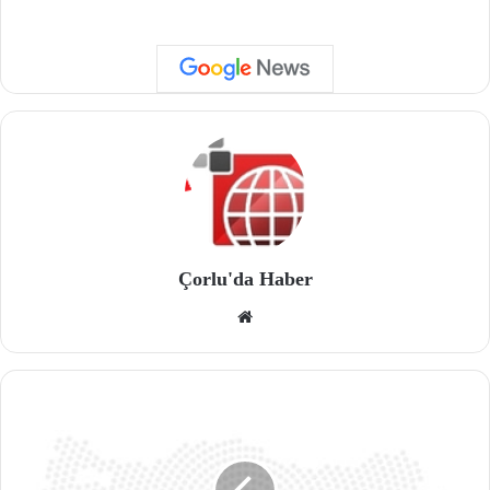
Çorlu'da Haber
We
b
site
si